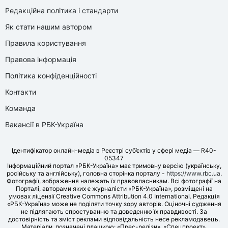
Редакційна політика і стандарти
Як стати нашим автором
Правила користування
Правова інформація
Політика конфіденційності
Контакти
Команда
Вакансії в РБК-Україна
Ідентифікатор онлайн-медіа в Реєстрі суб’єктів у сфері медіа — R40-
05347
Інформаційний портал «РБК-Україна» має тримовну версію (українську,
російську та англійську), головна сторінка порталу -
https://www.rbc.ua
.
Фотографії, зображення належать їх правовласникам. Всі фотографії на
Порталі, авторами яких є журналісти «РБК-Україна», розміщені на
умовах ліцензії Creative Commons Attribution 4.0 International. Редакція
«РБК-Україна» може не поділяти точку зору авторів. Оціночні судження
не підлягають спростуванню та доведенню їх правдивості. За
достовірність та зміст реклами відповідальність несе рекламодавець.
Матеріали, позначені плашкою: «Прес-релізи», «Спецпроект»,