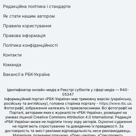
Редакційна політика і стандарти
Як стати нашим автором
Правила користування
Правова інформація
Політика конфіденційності
Контакти
Команда
Вакансії в РБК-Україна
Ідентифікатор онлайн-медіа в Реєстрі суб’єктів у сфері медіа — R40-
05347
Інформаційний портал «РБК-Україна» має тримовну версію (українську,
російську та англійську), головна сторінка порталу -
https://www.rbc.ua
.
Фотографії, зображення належать їх правовласникам. Всі фотографії на
Порталі, авторами яких є журналісти «РБК-Україна», розміщені на
умовах ліцензії Creative Commons Attribution 4.0 International. Редакція
«РБК-Україна» може не поділяти точку зору авторів. Оціночні судження
не підлягають спростуванню та доведенню їх правдивості. За
достовірність та зміст реклами відповідальність несе рекламодавець.
Матеріали, позначені плашкою: «Прес-релізи», «Спецпроект»,