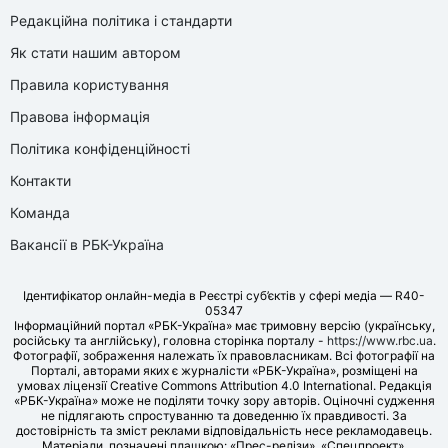
Редакційна політика і стандарти
Як стати нашим автором
Правила користування
Правова інформація
Політика конфіденційності
Контакти
Команда
Вакансії в РБК-Україна
Ідентифікатор онлайн-медіа в Реєстрі суб’єктів у сфері медіа — R40-
05347
Інформаційний портал «РБК-Україна» має тримовну версію (українську,
російську та англійську), головна сторінка порталу -
https://www.rbc.ua
.
Фотографії, зображення належать їх правовласникам. Всі фотографії на
Порталі, авторами яких є журналісти «РБК-Україна», розміщені на
умовах ліцензії Creative Commons Attribution 4.0 International. Редакція
«РБК-Україна» може не поділяти точку зору авторів. Оціночні судження
не підлягають спростуванню та доведенню їх правдивості. За
достовірність та зміст реклами відповідальність несе рекламодавець.
Матеріали, позначені плашкою: «Прес-релізи», «Спецпроект»,