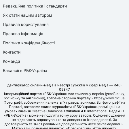
Редакційна політика і стандарти
Як стати нашим автором
Правила користування
Правова інформація
Політика конфіденційності
Контакти
Команда
Вакансії в РБК-Україна
Ідентифікатор онлайн-медіа в Реєстрі суб’єктів у сфері медіа — R40-
05347
Інформаційний портал «РБК-Україна» має тримовну версію (українську,
російську та англійську), головна сторінка порталу -
https://www.rbc.ua
.
Фотографії, зображення належать їх правовласникам. Всі фотографії на
Порталі, авторами яких є журналісти «РБК-Україна», розміщені на
умовах ліцензії Creative Commons Attribution 4.0 International. Редакція
«РБК-Україна» може не поділяти точку зору авторів. Оціночні судження
не підлягають спростуванню та доведенню їх правдивості. За
достовірність та зміст реклами відповідальність несе рекламодавець.
Матеріали, позначені плашкою: «Прес-релізи», «Спецпроект»,