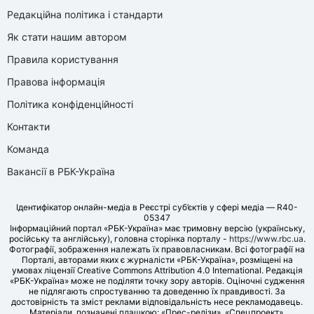
Редакційна політика і стандарти
Як стати нашим автором
Правила користування
Правова інформація
Політика конфіденційності
Контакти
Команда
Вакансії в РБК-Україна
Ідентифікатор онлайн-медіа в Реєстрі суб’єктів у сфері медіа — R40-
05347
Інформаційний портал «РБК-Україна» має тримовну версію (українську,
російську та англійську), головна сторінка порталу -
https://www.rbc.ua
.
Фотографії, зображення належать їх правовласникам. Всі фотографії на
Порталі, авторами яких є журналісти «РБК-Україна», розміщені на
умовах ліцензії Creative Commons Attribution 4.0 International. Редакція
«РБК-Україна» може не поділяти точку зору авторів. Оціночні судження
не підлягають спростуванню та доведенню їх правдивості. За
достовірність та зміст реклами відповідальність несе рекламодавець.
Матеріали, позначені плашкою: «Прес-релізи», «Спецпроект»,