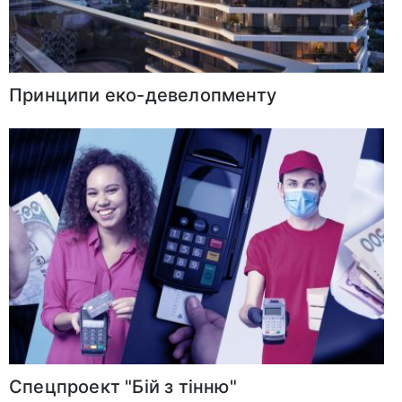
Принципи еко-девелопменту
Спецпроект "Бій з тінню"