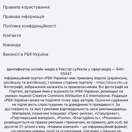
Правила користування
Правова інформація
Політика конфіденційності
Контакти
Команда
Вакансії в РБК-Україна
Ідентифікатор онлайн-медіа в Реєстрі суб’єктів у сфері медіа — R40-
05347
Інформаційний портал «РБК-Україна» має тримовну версію (українську,
російську та англійську), головна сторінка порталу -
https://www.rbc.ua
.
Фотографії, зображення належать їх правовласникам. Всі фотографії на
Порталі, авторами яких є журналісти «РБК-Україна», розміщені на
умовах ліцензії Creative Commons Attribution 4.0 International. Редакція
«РБК-Україна» може не поділяти точку зору авторів. Оціночні судження
не підлягають спростуванню та доведенню їх правдивості. За
достовірність та зміст реклами відповідальність несе рекламодавець.
Матеріали, позначені плашкою: «Прес-релізи», «Спецпроект»,
«Партнерський матеріал», «Promo», «Благодійність», «Резонанс»
розміщуються на правах реклами і призначені, як правило, для осіб, які
досягли 21-річного віку. «Новини компанії» - це інформаційний формат,
що охоплює новини, події та оголошення, пов'язані з діяльністю