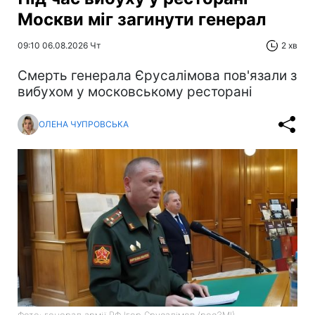
Москви міг загинути генерал
09:10 06.08.2026 Чт
2 хв
Смерть генерала Єрусалімова пов'язали з
вибухом у московському ресторані
ОЛЕНА ЧУПРОВСЬКА
Фото: генерал армії РФ Ігор Єрусалімов (росЗМІ)