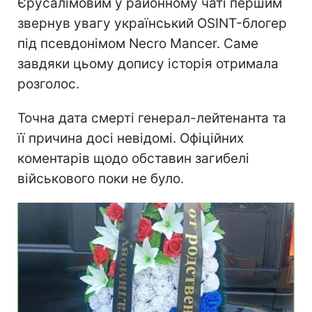
Єрусалімовим у районному чаті першим
звернув увагу український OSINT-блогер
під псевдонімом Necro Mancer. Саме
завдяки цьому допису історія отримала
розголос.
Точна дата смерті генерал-лейтенанта та
її причина досі невідомі. Офіційних
коментарів щодо обставин загибелі
військового поки не було.