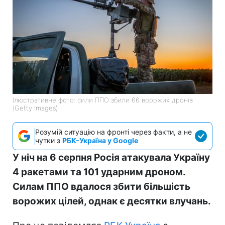
Ілюстративне фото: сили ППО збили 66 ворожих дронів
(Getty Images)
Розумій ситуацію на фронті через факти, а не
чутки з
РБК-Україна у Google
У ніч на 6 серпня Росія атакувала Україну
4 ракетами та 101 ударним дроном.
Силам ППО вдалося збити більшість
ворожих цілей, однак є десятки влучань.