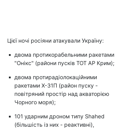
Цієї ночі росіяни атакували Україну:
двома протикорабельними ракетами
"Онікс" (райони пусків ТОТ АР Крим);
двома протирадіолокаційними
ракетами Х-31П (район пуску -
повітряний простір над акваторією
Чорного моря);
101 ударним дроном типу Shahed
(більшість із них - реактивні),