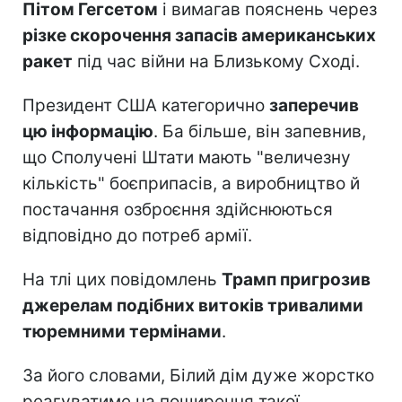
Пітом Гегсетом
і вимагав пояснень через
різке скорочення запасів американських
ракет
під час війни на Близькому Сході.
Президент США категорично
заперечив
цю інформацію
. Ба більше, він запевнив,
що Сполучені Штати мають "величезну
кількість" боєприпасів, а виробництво й
постачання озброєння здійснюються
відповідно до потреб армії.
На тлі цих повідомлень
Трамп пригрозив
джерелам подібних витоків тривалими
тюремними термінами
.
За його словами, Білий дім дуже жорстко
реагуватиме на поширення такої