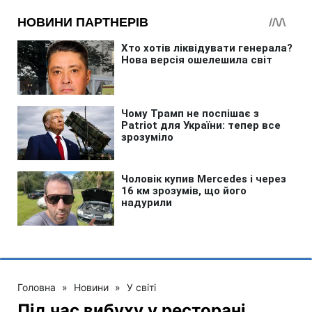
Головна
»
Новини
»
У світі
Під час вибуху у ресторані