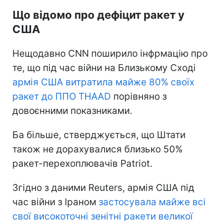
Що відомо про дефіцит ракет у
США
Нещодавно CNN поширило інфрмацію про
те, що під час війни на Близькому Сході
армія США витратила майже 80% своїх
ракет до ППО THAAD
порівняно з
довоєнними показниками.
Ба більше, стверджується, що Штати
також не дорахувалися близько 50%
ракет-перехоплювачів Patriot.
Згідно з даними Reuters, армія США під
час війни з Іраном
застосувала майже всі
свої високоточні зенітні ракети великої