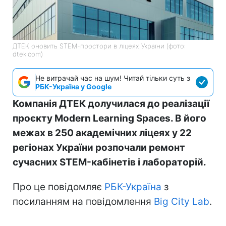
ДТЕК оновить STEM-простори в ліцеях України (фото:
dtek.com)
Не витрачай час на шум! Читай тільки суть з
РБК-Україна у Google
Компанія ДТЕК долучилася до реалізації
проєкту Modern Learning Spaces. В його
межах в 250 академічних ліцеях у 22
регіонах України розпочали ремонт
сучасних STEM-кабінетів і лабораторій.
Про це повідомляє
РБК-Україна
з
посиланням на повідомлення
Big City Lab
.