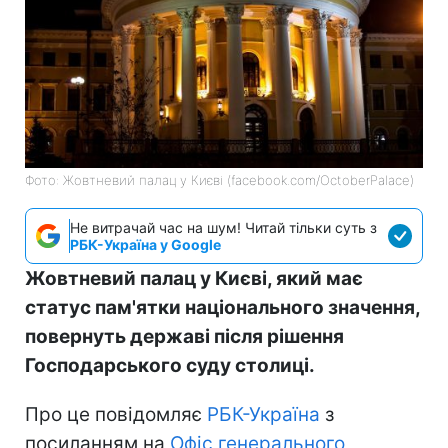
Фото: Жовтневий палац у Києві (facebook.com/OctoberPalace)
Не витрачай час на шум! Читай тільки суть з
РБК-Україна у Google
Жовтневий палац у Києві, який має
статус пам'ятки національного значення,
повернуть державі після рішення
Господарського суду столиці.
Про це повідомляє
РБК-Україна
з
посиланням на
Офіс генерального