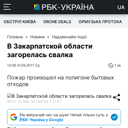
UA
ОБСТРІЛ КИЄВА
DRONE DEALS
ОРМУЗЬКА ПРОТОКА
Головна
»
Новини
»
Надзвичайні події
В Закарпатской области
загорелась свалка
12:46 21.06.2017 Ср
1 хв
Пожар произошел на полигоне бытовых
отходов
Фото: пожар на свалке (ГСЧС)
Не витрачай час на шум! Читай тільки суть з
РБК-Україна у Google