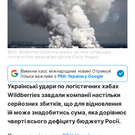
Фото: Wildberries втратила значну частину складських
потужностей через атаки дронів (Getty Images)
Вимкни хаос міжнародних новин! Отримуй
тільки важливе з
РБК-Україна у Google
Українські удари по логістичних хабах
Wildberries завдали компанії настільки
серйозних збитків, що для відновлення
їй може знадобитись сума, яка дорівнює
чверті всього дефіциту бюджету Росії.