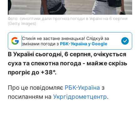
Фото: синоптики дали прогноз погоди в Україні на 6 серпня
(Getty Images)
Стихія не застане зненацька! Слідкуй за
змінами погоди з
РБК-Україна у Google
В Україні сьогодні, 6 серпня, очікується
суха та спекотна погода - майже скрізь
прогріє до +38°.
Про це повідомляє
РБК-Україна
з
посиланням на
Укргідрометцентр
.