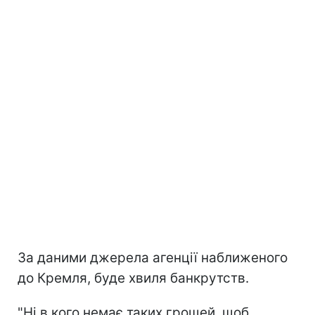
За даними джерела агенції наближеного
до Кремля, буде хвиля банкрутств.
"Ні в кого немає таких грошей, щоб