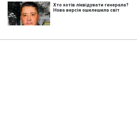
Головна
»
Новини
»
Війна в Україні
Росія має намір залучити до 50
тисяч солдатів КНДР, -
Зеленський
00:55 09.08.2026 Нд
2 хв
Що сказав Зеленський про участь
солдатів КНДР у війні проти України?
ЕДУАРД ТКАЧ