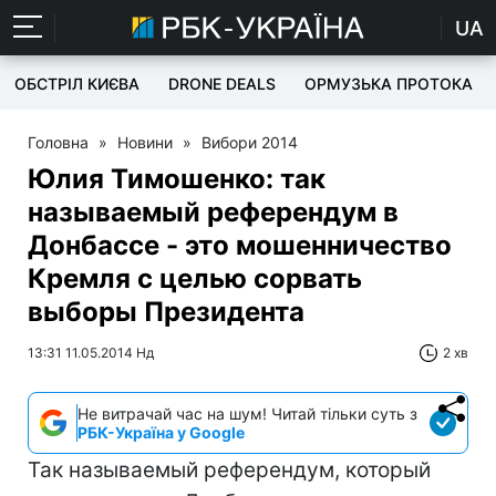
UA
ОБСТРІЛ КИЄВА
DRONE DEALS
ОРМУЗЬКА ПРОТОКА
Головна
»
Новини
»
Вибори 2014
Юлия Тимошенко: так
называемый референдум в
Донбассе - это мошенничество
Кремля с целью сорвать
выборы Президента
13:31 11.05.2014 Нд
2 хв
Не витрачай час на шум! Читай тільки суть з
РБК-Україна у Google
Так называемый референдум, который