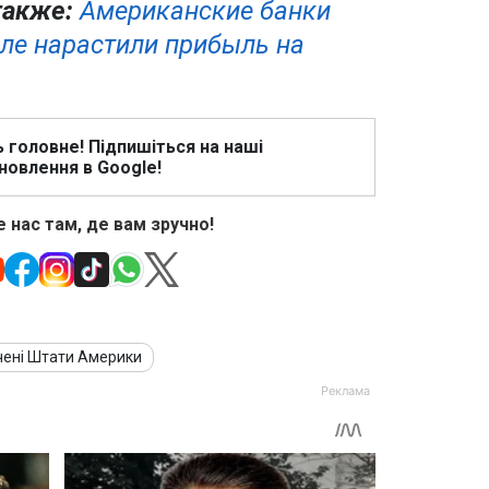
также:
Американские банки
але нарастили прибыль на
ь головне! Підпишіться на наші
новлення в Google!
 нас там, де вам зручно!
чені Штати Америки