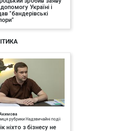
роцький зробив заяву
 допомогу Україні і
дав "бандерівські
пори"
ІТИКА
 Акимова
ниця рубрики Надзвичайні події
ік ніхто з бізнесу не