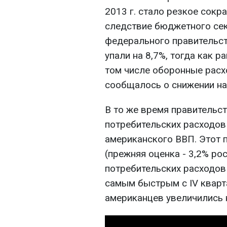
2013 г. стало резкое сок
следствие бюджетного сек
федерального правительс
упали на 8,7%, тогда как р
том числе оборонные расх
сообщалось о снижении на 
В то же время правительс
потребительских расходов
американского ВВП. Этот п
(прежняя оценка - 3,2% рос
потребительских расходов 
самым быстрым с IV кварта
американцев увеличились н