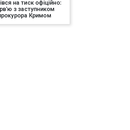
івся на тиск офіційно:
ерв'ю з заступником
прокурора Кримом