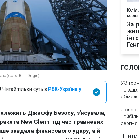
Юлія
керів
За р
жал
інт
Ген
ГОЛО
о (фото: Blue Origin)
УЗ тер
 Читай тільки суть з
РБК-Україна у
поїздів
обмеж
Долар 
а належить Джеффу Безосу, з'ясувала,
найбіль
ракета New Glenn під час травневих
серпня
ише завдала фінансового удару, а й
Ціни на