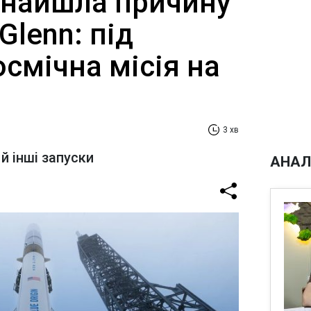
 знайшла причину
Glenn: під
смічна місія на
3 хв
 інші запуски
АНАЛ