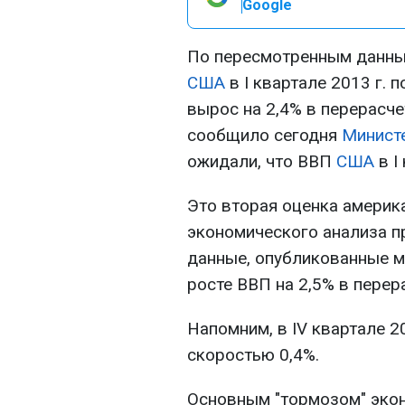
Google
По пересмотренным данным
США
в I квартале 2013 г.
вырос на 2,4% в перерасчет
сообщило сегодня
Минист
ожидали, что ВВП
США
в I
Это вторая оценка америк
экономического анализа 
данные, опубликованные м
росте ВВП на 2,5% в перер
Напомним, в IV квартале 2
скоростью 0,4%.
Основным "тормозом" экон