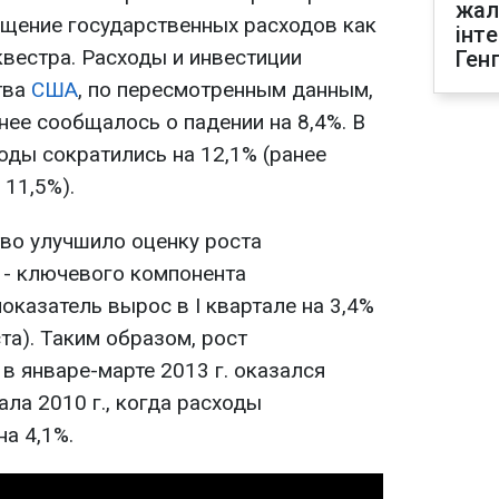
жал
ращение государственных расходов как
інт
вестра. Расходы и инвестиции
Ген
тва
США
, по пересмотренным данным,
анее сообщалось о падении на 8,4%. В
оды сократились на 12,1% (ранее
11,5%).
тво улучшило оценку роста
 - ключевого компонента
оказатель вырос в I квартале на 3,4%
та). Таким образом, рост
в январе-марте 2013 г. оказался
ла 2010 г., когда расходы
а 4,1%.