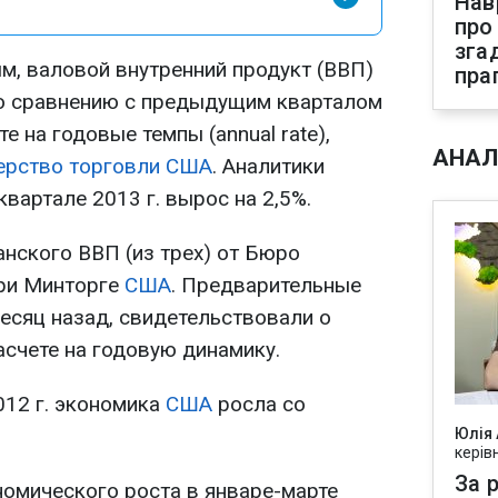
Нав
про
зга
, валовой внутренний продукт (ВВП)
пра
 по сравнению с предыдущим кварталом
е на годовые темпы (annual rate),
АНАЛ
ерство торговли
США
. Аналитики
 квартале 2013 г. вырос на 2,5%.
анского ВВП (из трех) от Бюро
при Минторге
США
. Предварительные
есяц назад, свидетельствовали о
асчете на годовую динамику.
012 г. экономика
США
росла со
Юлія
керів
За р
омического роста в январе-марте