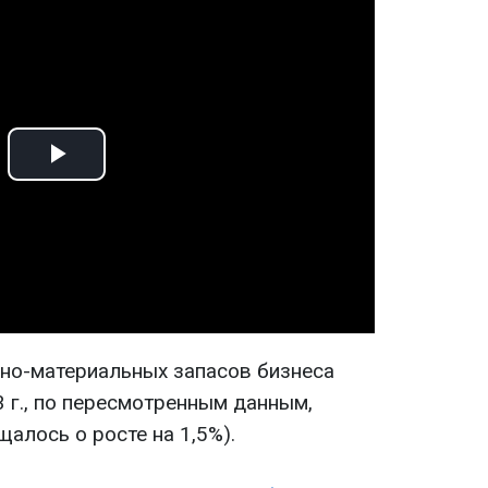
Play
Video
рно-материальных запасов бизнеса
3 г., по пересмотренным данным,
щалось о росте на 1,5%).