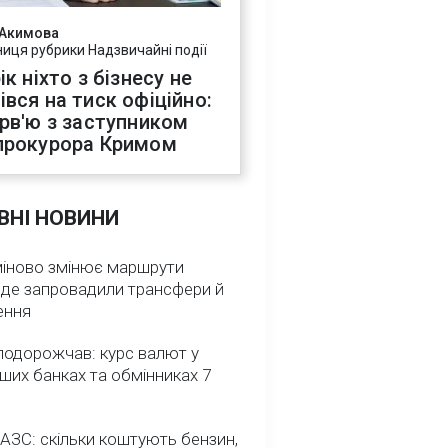
 Акимова
ниця рубрики Надзвичайні події
ік ніхто з бізнесу не
івся на тиск офіційно:
ерв'ю з заступником
прокурора Кримом
ВНІ НОВИНИ
міново змінює маршрути
: де запровадили трансфери й
ення
подорожчав: курс валют у
ших банках та обмінниках 7
 АЗС: скільки коштують бензин,