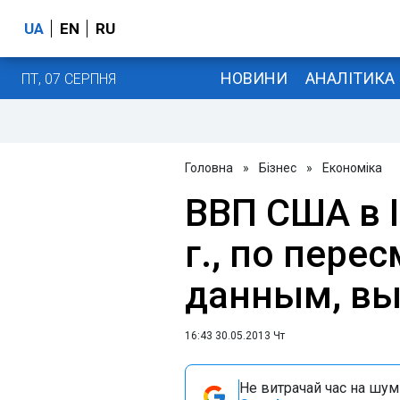
UA
EN
RU
НОВИНИ
АНАЛІТИКА
ПТ, 07 СЕРПНЯ
Головна
»
Бізнес
»
Економіка
ВВП США в I
г., по пер
данным, вы
16:43 30.05.2013 Чт
Не витрачай час на шум!