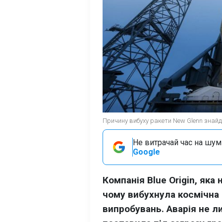
Причину вибуху ракети New Glenn знайден
Не витрачай час на шум!
Google
Компанія Blue Origin, як
чому вибухнула космічна 
випробувань. Аварія не л