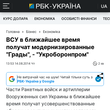
UA
КУРС ДОЛАРА
ЕКОНОМІКА
ОСОБИСТІ ФІНАНСИ
TEC
Головна
»
Бізнес
»
Економіка
ВСУ в ближайшее время
получат модернизированные
"Грады", - "Укроборонпром"
13:53 14.08.2014 Чт
2 хв
Не витрачай час на шум! Читай тільки суть з
РБК-Україна у Google
Части Ракетных войск и артиллерии
Вооруженных сил Украины в ближайшее
время получат усовершенствованные