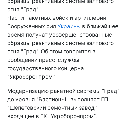
образцы реактивных систем залпового
огня "Град".
Части Ракетных войск и артиллерии
Вооруженных сил
Украины
в ближайшее
время получат усовершенствованные
образцы реактивных систем залпового
огня "Град". Об этом говорится в
сообщении пресс-службы
государственного концерна
"Укроборонпром".
Модернизацию ракетной системы "Град"
до уровня "Бастион-1" выполняет ГП
"Шепетовский ремонтный завод",
входящее в ГК "Укроборонпром".