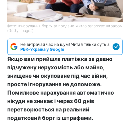
Фото: ігнорування боргу за продане житло загрожує штрафом
(Getty Images)
Не витрачай час на шум! Читай тільки суть з
РБК-Україна у Google
Якщо вам прийшла платіжка за давно
відчужену нерухомість або майно,
знищене чи окуповане під час війни,
просте ігнорування не допоможе.
Помилкове нарахування автоматично
нікуди не зникає і через 60 днів
перетворюється на реальний
податковий борг із штрафами.