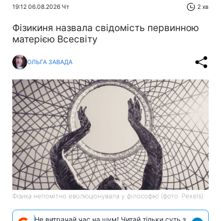
19:12 06.08.2026 Чт
2 хв
Фізикиня назвала свідомість первинною
матерією Всесвіту
ОЛЬГА ЗАВАДА
Фізика непомітно еволюціонувала у філософію (фото: Pexels)
Не витрачай час на шум! Читай тільки суть з