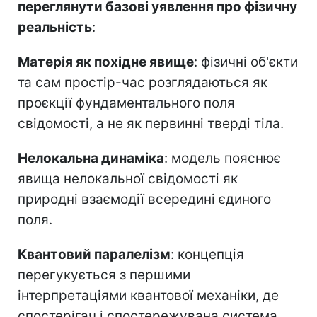
переглянути базові уявлення про фізичну
реальність
:
Матерія як похідне явище
: фізичні об'єкти
та сам простір-час розглядаються як
проєкції фундаментального поля
свідомості, а не як первинні тверді тіла.
Нелокальна динаміка
: модель пояснює
явища нелокальної свідомості як
природні взаємодії всередині єдиного
поля.
Квантовий паралелізм
: концепція
перегукується з першими
інтерпретаціями квантової механіки, де
спостерігач і спостережувана система