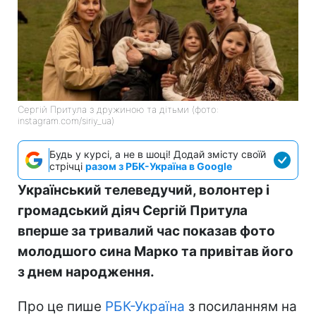
Сергій Притула з дружиною та дітьми (фото:
instagram.com/siriy_ua)
Будь у курсі, а не в шоці! Додай змісту своїй
стрічці
разом з РБК-Україна в Google
Український телеведучий, волонтер і
громадський діяч Сергій Притула
вперше за тривалий час показав фото
молодшого сина Марко та привітав його
з днем народження.
Про це пише
РБК-Україна
з посиланням на