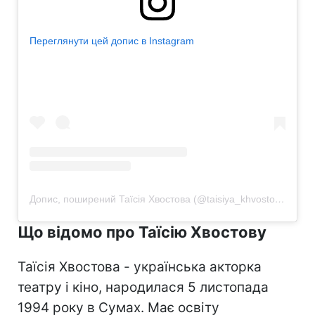
Переглянути цей допис в Instagram
Допис, поширений Таїсія Хвостова (@taisiya_khvostova)
Що відомо про Таїсію Хвостову
Таїсія Хвостова - українська акторка
театру і кіно, народилася 5 листопада
1994 року в Сумах. Має освіту