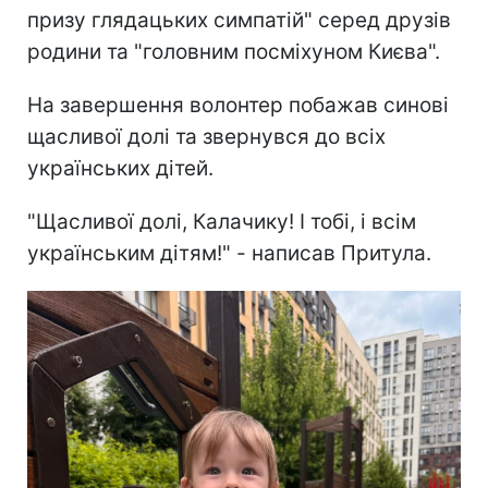
призу глядацьких симпатій" серед друзів
родини та "головним посміхуном Києва".
На завершення волонтер побажав синові
щасливої долі та звернувся до всіх
українських дітей.
"Щасливої долі, Калачику! І тобі, і всім
українським дітям!" - написав Притула.