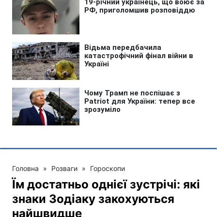
Головна
»
Розваги
»
Гороскопи
Їм достатньо однієї зустрічі: які
знаки Зодіаку закохуються
найшвидше