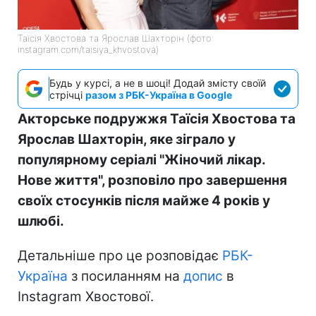
Таїсія Хвостова та Ярослав Шахторін (фото:
instagram.com/taisiya_khvostova)
Будь у курсі, а не в шоці! Додай змісту своїй
стрічці
разом з РБК-Україна в Google
Акторське подружжя Таїсія Хвостова та
Ярослав Шахторін, яке зіграло у
популярному серіалі "Жіночий лікар.
Нове життя", розповіло про завершення
своїх стосунків після майже 4 років у
шлюбі.
Детальніше про це розповідає
РБК-
Україна
з посиланням на
допис
в
Instagram Хвостової.