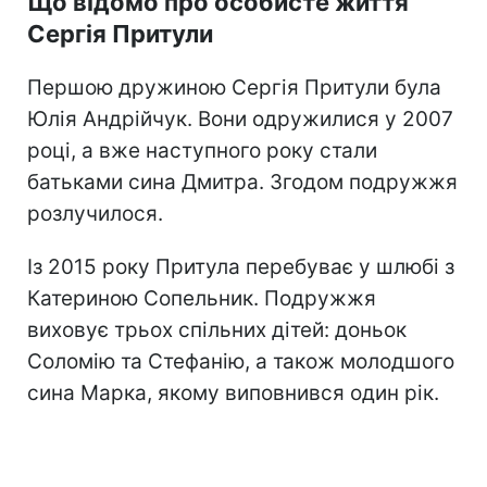
Що відомо про особисте життя
Сергія Притули
Першою дружиною Сергія Притули була
Юлія Андрійчук. Вони одружилися у 2007
році, а вже наступного року стали
батьками сина Дмитра. Згодом подружжя
розлучилося.
Із 2015 року Притула перебуває у шлюбі з
Катериною Сопельник. Подружжя
виховує трьох спільних дітей: доньок
Соломію та Стефанію, а також молодшого
сина Марка, якому виповнився один рік.