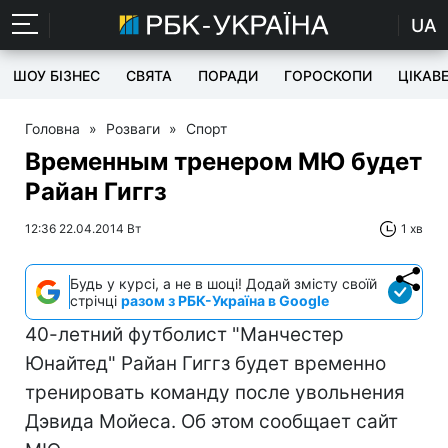
UA
ШОУ БІЗНЕС
СВЯТА
ПОРАДИ
ГОРОСКОПИ
ЦІКАВ
Головна
»
Розваги
»
Спорт
Временным тренером МЮ будет
Райан Гиггз
12:36 22.04.2014 Вт
1 хв
Будь у курсі, а не в шоці! Додай змісту своїй
стрічці
разом з РБК-Україна в Google
40-летний футболист "Манчестер
Юнайтед" Райан Гиггз будет временно
тренировать команду после увольнения
Дэвида Мойеса. Об этом сообщает сайт