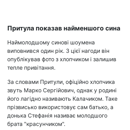
Притула показав найменшого сина
Наймолодшому синові шоумена
виповнився один рік. З цієї нагоди він
опублікував фото з хлопчиком і залишив
тепле привітання.
За словами Притули, офіційно хлопчика
звуть Марко Сергійович, однак у родині
його лагідно називають Калачиком. Таке
прізвисько використовує сам батько, а
донька Стефанія називає молодшого
брата "красунчиком".