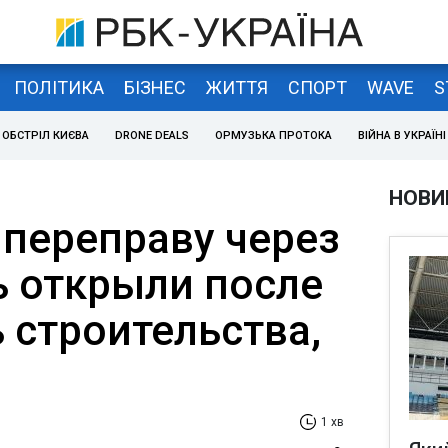
ПОЛІТИКА
БІЗНЕС
ЖИТТЯ
СПОРТ
WAVE
S
ОБСТРІЛ КИЄВА
DRONE DEALS
ОРМУЗЬКА ПРОТОКА
ВІЙНА В УКРАЇНІ
НОВИ
переправу через
ь открыли после
 строительства,
1 хв