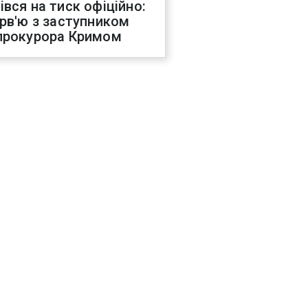
івся на тиск офіційно:
ерв'ю з заступником
прокурора Кримом