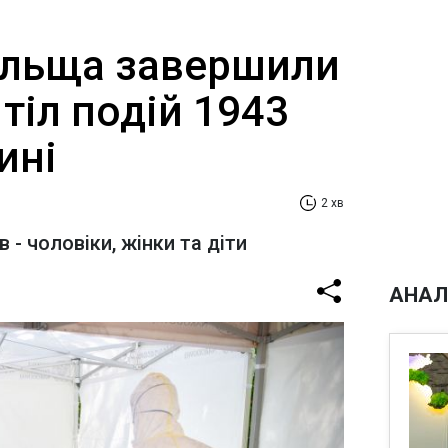
Польща завершили
тіл подій 1943
ині
2 хв
 - чоловіки, жінки та діти
АНАЛ