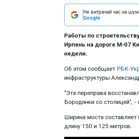
Не витрачай час на шум!
Google
Работы по строительству
Ирпень на дороге М-07 Ки
недели.
Об этом сообщает
РБК-Ук
инфраструктуры Александ
"Эта переправа восстанав
Бородянки со столицей", -
Ширина моста составляет 
длину 150 и 125 метров.