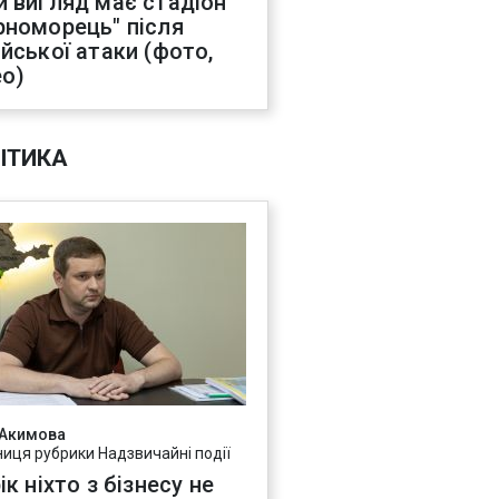
й вигляд має стадіон
рноморець" після
ійської атаки (фото,
ео)
ІТИКА
 Акимова
ниця рубрики Надзвичайні події
ік ніхто з бізнесу не