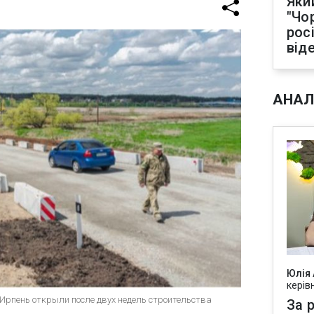
Яки
"Чо
рос
від
АНАЛ
Юлія
керів
 Ирпень открыли после двух недель строительства
За р