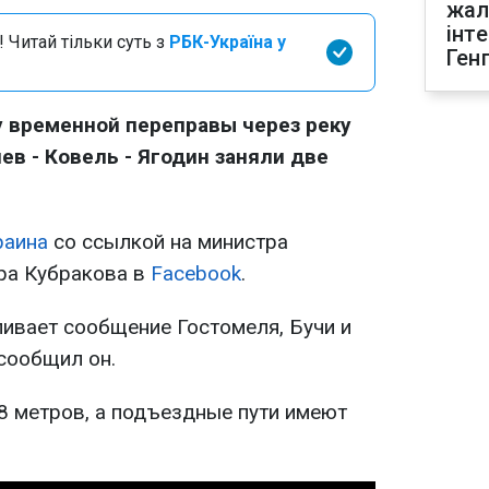
жал
інт
 Читай тільки суть з
РБК-Україна у
Ген
 временной переправы через реку
ев - Ковель - Ягодин заняли две
раина
со ссылкой на министра
ра Кубракова в
Facebook
.
ливает сообщение Гостомеля, Бучи и
 сообщил он.
8 метров, а подъездные пути имеют