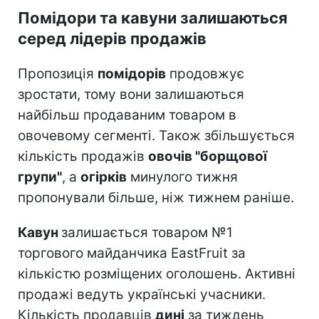
Помідори та кавуни залишаються
серед лідерів продажів
Пропозиція
помідорів
продовжує
зростати, тому вони залишаються
найбільш продаваним товаром в
овочевому сегменті. Також збільшується
кількість продажів
овочів "борщової
групи"
, а
огірків
минулого тижня
пропонували більше, ніж тижнем раніше.
Кавун
залишається товаром №1
торгового майданчика EastFruit за
кількістю розміщених оголошень. Активні
продажі ведуть українські учасники.
Кількість продавців
дині
за тиждень