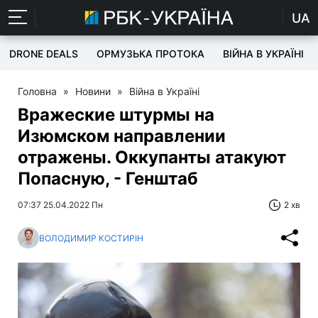
UA
DRONE DEALS
ОРМУЗЬКА ПРОТОКА
ВІЙНА В УКРАЇНІ
Головна
»
Новини
»
Війна в Україні
Вражеские штурмы на
Изюмском направлении
отражены. Оккупанты атакуют
Попасную, - Генштаб
07:37 25.04.2022 Пн
2 хв
ВОЛОДИМИР КОСТИРІН