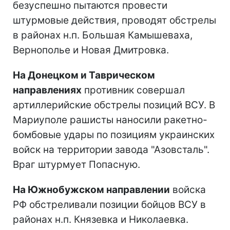
безуспешно пытаются провести
штурмовые действия, проводят обстрелы
в районах н.п. Большая Камышеваха,
Вернополье и Новая Дмитровка.
На Донецком и Таврическом
направлениях
противник совершал
артиллерийские обстрелы позиций ВСУ. В
Мариуполе рашисты наносили ракетно-
бомбовые удары по позициям украинских
войск на территории завода "Азовсталь".
Враг штурмует Попасную.
На Южнобужском направлении
войска
РФ обстреливали позиции бойцов ВСУ в
районах н.п. Князевка и Николаевка.