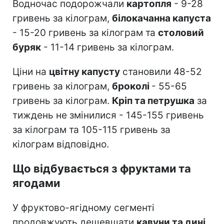
Водночас подорожчали
картопля
- 9-28
гривень за кілограм,
білокачанна капуста
- 15-20 гривень за кілограм та
столовий
буряк
- 11-14 гривень за кілограм.
Ціни на
цвітну капусту
становили 48-52
гривень за кілограм,
броколі
- 55-65
гривень за кілограм.
Кріп та петрушка
за
тиждень не змінилися - 145-155 гривень
за кілограм та 105-115 гривень за
кілограм відповідно.
Що відбувається з фруктами та
ягодами
У фруктово-ягідному сегменті
продовжують дешевшати
кавуни та дині
.