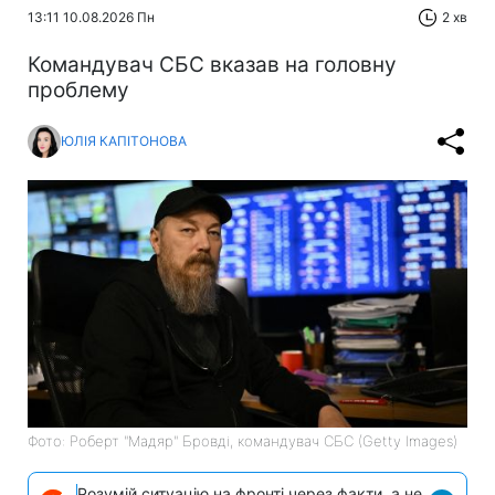
13:11 10.08.2026 Пн
2 хв
Командувач СБС вказав на головну
проблему
ЮЛІЯ КАПІТОНОВА
Фото: Роберт "Мадяр" Бровді, командувач СБС (Getty Images)
Розумій ситуацію на фронті через факти, а не