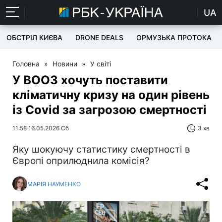
UA
ОБСТРІЛ КИЄВА
DRONE DEALS
ОРМУЗЬКА ПРОТОКА
Головна
»
Новини
»
У світі
У ВООЗ хочуть поставити
кліматичну кризу на один рівень
із Covid за загрозою смертності
11:58 16.05.2026 Сб
3 хв
Яку шокуючу статистику смертності в
Європі оприлюднила комісія?
МАРІЯ НАУМЕНКО