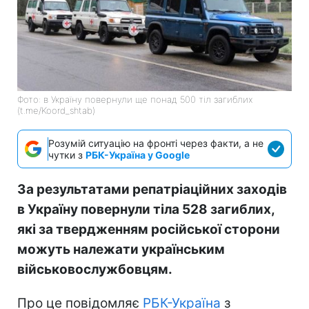
Фото: в Україну повернули ще понад 500 тіл загиблих
(t.me/Koord_shtab)
Розумій ситуацію на фронті через факти, а не
чутки з
РБК-Україна у Google
За результатами репатріаційних заходів
в Україну повернули тіла 528 загиблих,
які за твердженням російської сторони
можуть належати українським
військовослужбовцям.
Про це повідомляє
РБК-Україна
з