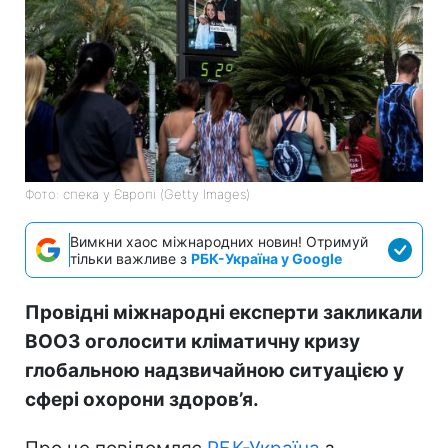
Фото: спека у Європі (Getty Images)
Вимкни хаос міжнародних новин! Отримуй
тільки важливе з
РБК-Україна у Google
Провідні міжнародні експерти закликали
ВООЗ оголосити кліматичну кризу
глобальною надзвичайною ситуацією у
сфері охорони здоров’я.