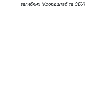
загиблих (Коордштаб та СБУ)