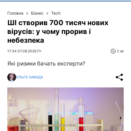
Головна
»
Бізнес
»
Tech
ШІ створив 700 тисяч нових
вірусів: у чому прорив і
небезпека
17:34 07.08.2026 Пт
2 хв
Які ризики бачать експерти?
ОЛЬГА ЗАВАДА