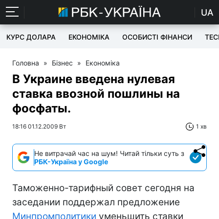
UA
КУРС ДОЛАРА
ЕКОНОМІКА
ОСОБИСТІ ФІНАНСИ
TEC
Головна
»
Бізнес
»
Економіка
В Украине введена нулевая
ставка ввозной пошлины на
фосфаты.
18:16 01.12.2009 Вт
1 хв
Не витрачай час на шум! Читай тільки суть з
РБК-Україна у Google
Таможенно-тарифный совет сегодня на
заседании поддержал предложение
Минпромполитики
уменьшить ставки