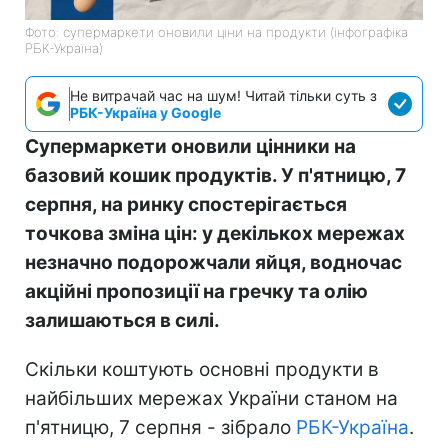
Фото: супермаркети оновили ціни на продукти (інфографіка
РБК-Україна)
Не витрачай час на шум! Читай тільки суть з
РБК-Україна у Google
Супермаркети оновили цінники на
базовий кошик продуктів. У п'ятницю, 7
серпня, на ринку спостерігається
точкова зміна цін: у декількох мережах
незначно подорожчали яйця, водночас
акційні пропозиції на гречку та олію
залишаються в силі.
Скільки коштують основні продукти в
найбільших мережах України станом на
п'ятницю, 7 серпня - зібрало
РБК-Україна
.