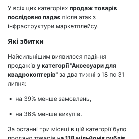
У всіх цих категоріях
продаж товарів
послідовно падає
після атак з
інфраструктури маркетплейсу.
Які збитки
Найсильнішим виявилося падіння
продажів
у категорії "Аксесуари для
квадрокоптерів"
за два тижні з 18 по 31
липня:
на 39% менше замовлень,
на 36% менше викупів.
За останні три місяці в цій категорії було
продано товарів н
а 118 мільйонів рублів.