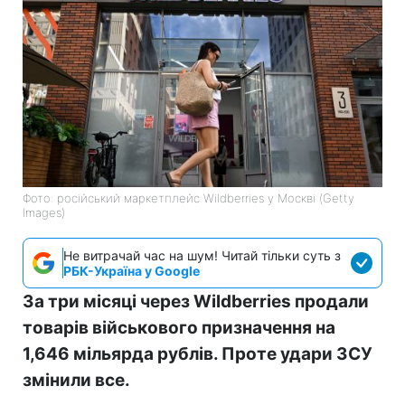
Фото: російський маркетплейс Wildberries у Москві (Getty
Images)
Не витрачай час на шум! Читай тільки суть з
РБК-Україна у Google
За три місяці через Wildberries продали
товарів військового призначення на
1,646 мільярда рублів. Проте удари ЗСУ
змінили все.