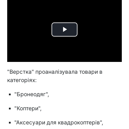
Play
Video
"Верстка" проаналізувала товари в
категоріях:
"Бронеодяг",
"Коптери",
"Аксесуари для квадрокоптерів",