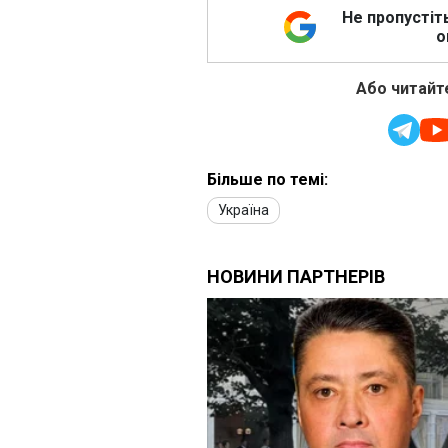
Не пропустіт
о
Або читайте
Більше по темі:
Україна