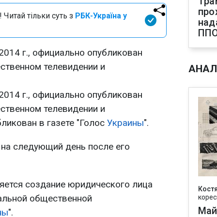
Тра
про
 Читай тільки суть з
РБК-Україна у
над
ПП
 2014 г., официально опубликован
ественном телевидении и
АНАЛ
2014 г., официально опубликован
ественном телевидении и
ликован в газете "Голос
Украины
".
 на следующий день после его
яется создание юридического лица
Кост
альной общественной
корес
Май
ны
".