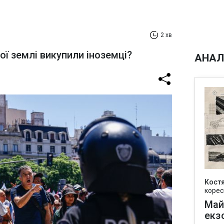
2 хв
ої землі викупили іноземці?
АНАЛ
Кост
корес
Май
екз