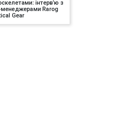
оскелетами: інтерв'ю з
-менеджерами Rarog
ical Gear