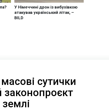
 масові сутички
й законопроєкт
 землі