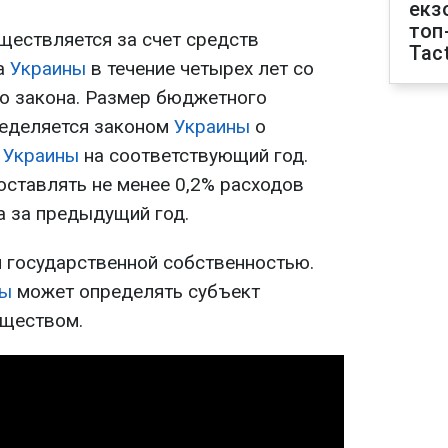
екз
топ
ествляется за счет средств
Tact
а
Украины
в течение четырех лет со
го закона. Размер бюджетного
еделяется законом
Украины
о
е
Украины
на соответствующий год.
ставлять не менее 0,2% расходов
 за предыдущий год.
 государственной собственностью.
ны
может определять субъект
уществом.