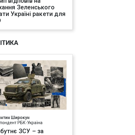
мп відповів на
хання Зеленського
ати Україні ракети для
О
ІТИКА
янтин Широкун
пондент РБК-Україна
бутнє ЗСУ – за