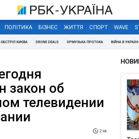
ПОЛІТИКА
БІЗНЕС
ЖИТТЯ
СПОРТ
WAVE
S
ОБСТРІЛ КИЄВА
DRONE DEALS
ОРМУЗЬКА ПРОТОКА
ВІЙНА В УКРАЇНІ
НОВИ
сегодня
н закон об
ом телевидении
щании
2 хв