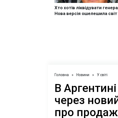
Головна
»
Новини
»
У світі
В Аргентині
через нови
про продаж