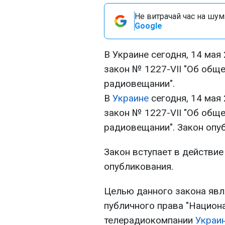
Не витрачай час на шум!
Google
В Украине сегодня, 14 мая
закон № 1227-VII "Об общ
радиовещании".
В
Украине
сегодня, 14 мая 
закон № 1227-VII "Об общ
радиовещании". Закон опуб
Закон вступает в действие
опубликования.
Целью данного закона явл
публичного права "Национ
телерадиокомпании
Украи