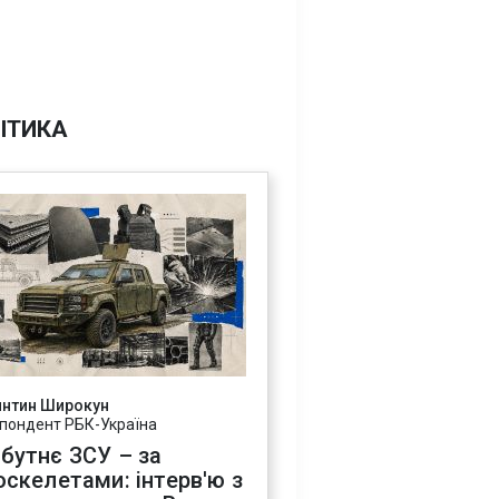
ІТИКА
янтин Широкун
пондент РБК-Україна
бутнє ЗСУ – за
оскелетами: інтерв'ю з