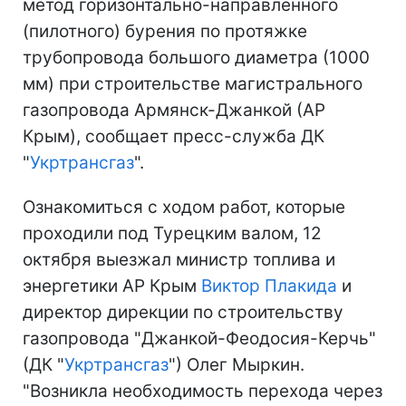
метод горизонтально-направленного
(пилотного) бурения по протяжке
трубопровода большого диаметра (1000
мм) при строительстве магистрального
газопровода Армянск-Джанкой (АР
Крым), сообщает пресс-служба ДК
"
Укртрансгаз
".
Ознакомиться с ходом работ, которые
проходили под Турецким валом, 12
октября выезжал министр топлива и
энергетики АР Крым
Виктор Плакида
и
директор дирекции по строительству
газопровода "Джанкой-Феодосия-Керчь"
(ДК "
Укртрансгаз
") Олег Мыркин.
"Возникла необходимость перехода через