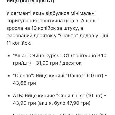
Яйця (категорія С1)
У сегменті яєць відбулися мінімальні
коригування: поштучна ціна в "Ашані"
зросла на 10 копійок за штуку, а
фасований десяток у "Сільпо" додав у ціні
11 копійок.
"Ашан": Яйце куряче С1 (поштучно 3,10
грн/шт) - 31,00 грн / десяток
"Сільпо": Яйця курячі "Пашот" (10 шт) -
43,66 грн
АТБ: Яйце куряче "Своя лінія" (10 шт) -
43,90 грн (акція, було 47,90 грн)