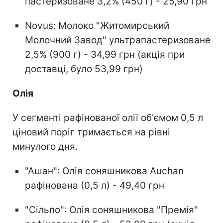
пастеризоване 3,2% (450 г) - 25,90 грн
Novus: Молоко "Житомирський
Молочний Завод" ультрапастеризоване
2,5% (900 г) - 34,99 грн (акція при
доставці, було 53,99 грн)
Олія
У сегменті рафінованої олії об'ємом 0,5 л
ціновий поріг тримається на рівні
минулого дня.
"Ашан": Олія соняшникова Auchan
рафінована (0,5 л) - 49,40 грн
"Сільпо": Олія соняшникова "Премія"