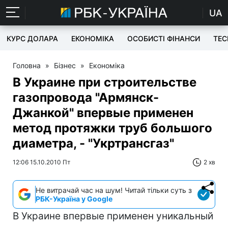
UA
КУРС ДОЛАРА
ЕКОНОМІКА
ОСОБИСТІ ФІНАНСИ
TEC
Головна
»
Бізнес
»
Економіка
В Украине при строительстве
газопровода "Армянск-
Джанкой" впервые применен
метод протяжки труб большого
диаметра, - "Укртрансгаз"
12:06 15.10.2010 Пт
2 хв
Не витрачай час на шум! Читай тільки суть з
РБК-Україна у Google
В Украине впервые применен уникальный