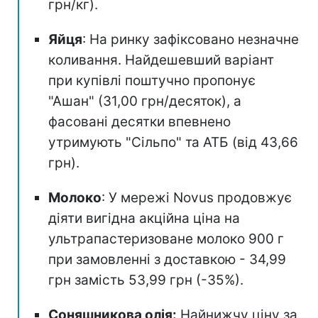
грн/кг).
Яйця
: На ринку зафіксовано незначне
коливання. Найдешевший варіант
при купівлі поштучно пропонує
"Ашан" (31,00 грн/десяток), а
фасовані десятки впевнено
утримують "Сільпо" та АТБ (від 43,66
грн).
Молоко
: У мережі Novus продовжує
діяти вигідна акційна ціна на
ультрапастеризоване молоко 900 г
при замовленні з доставкою - 34,99
грн замість 53,99 грн (-35%).
Соняшникова олія:
Найнижчу ціну за