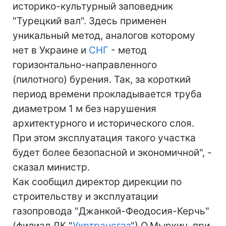
историко-культурный заповедник
"Турецкий вал". Здесь применен
уникальный метод, аналогов которому
нет в Украине и
СНГ
- метод
горизонтально-направленного
(пилотного) бурения. Так, за короткий
период времени прокладывается труба
диаметром 1 м без нарушения
архитектурного и исторического слоя.
При этом эксплуатация такого участка
будет более безопасной и экономичной", -
сказал министр.
Как сообщил директор дирекции по
строительству и эксплуатации
газопровода "Джанкой-Феодосия-Керчь"
(филиал ДК "
Укртрансгаз
") О.Мыркин, при