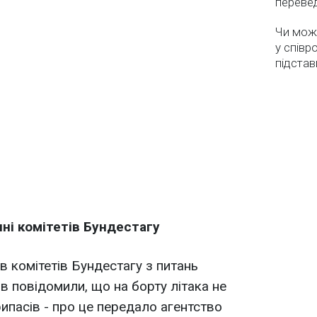
перевед
Чи мож
у співр
підстав
нні комітетів Бундестагу
ів комітетів Бундестагу з питань
в повідомили, що на борту літака не
ипасів - про це передало агентство