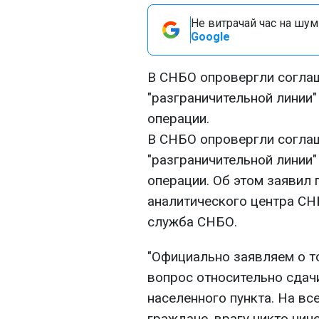
Не витрачай час на шум!
Google
В СНБО опровергли соглаш
"разграничительной линии"
операции.
В СНБО опровергли соглаш
"разграничительной линии"
операции. Об этом заявил
аналитического центра СН
служба СНБО.
"Официально заявляем о т
вопрос относительно сдач
населенного пункта. На вс
граждане, врагу никто ниче