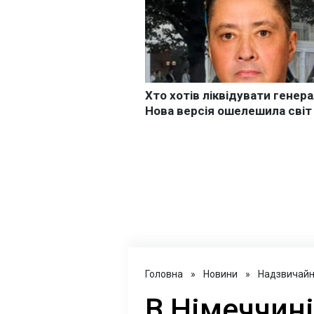
Головна
»
Новини
»
Надзвичайні
В Німеччин