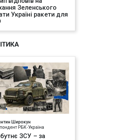
мп відповів на
хання Зеленського
ати Україні ракети для
О
ІТИКА
янтин Широкун
пондент РБК-Україна
бутнє ЗСУ – за