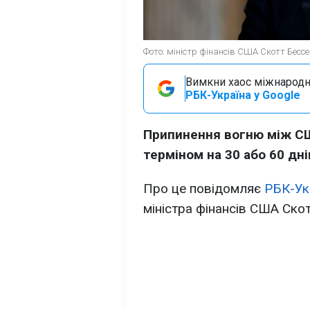
Фото: міністр фінансів США Скотт Бессе
Вимкни хаос міжнародн
РБК-Україна у Google
Припинення вогню між СШ
терміном на 30 або 60 дні
Про це повідомляє
РБК-Ук
міністра фінансів США Ско