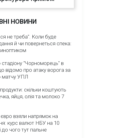
ВНІ НОВИНИ
ся не треба". Коли буде
ання й чи повернеться спека:
 синоптиком
 стадіону "Чорноморець" в
що відомо про атаку ворога за
о матчу УПЛ
 продукти: скільки коштують
речка, яйця, олія та молоко 7
 євро взяли напрямок на
я: курс валют НБУ на 10
і до чого тут пальне