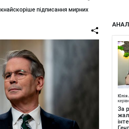
якнайскоріше підписання мирних
АНАЛ
Юлія
керів
За р
жал
інт
Ген