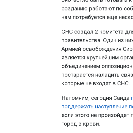
созданию работают по соб
нам потребуется еще неско
СНС создал 2 комитета дл
правительства. Один из них
Армией освобождения Сири
является крупнейшим орг
объединением оппозиционе
постарается наладить свя
которые не входят в СНС.
Напомним, сегодня Саида
поддержать наступление п
если этого не произойдет 
город в крови.