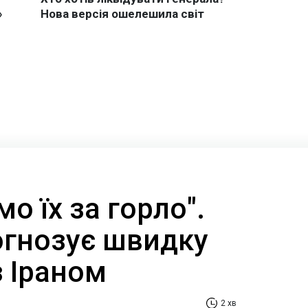
о їх за горло".
огнозує швидку
з Іраном
2 хв