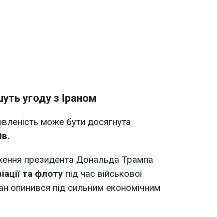
уть угоду з Іраном
овленість може бути досягнута
в.
ження президента Дональда Трампа
іації та флоту
під час військової
ран опинився під сильним економічним