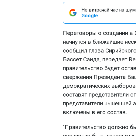
Не витрачай час на шум!
Google
Переговоры о создании в 
начнутся в ближайшие неск
сообщил глава Сирийского
Бассет Саида, передает Re
правительство будет остав
свержения Президента Ба
демократических выборов.
составят представители о
представители нынешней а
включены в его состав.
"Правительство должно бы
оно могло быть готовым к