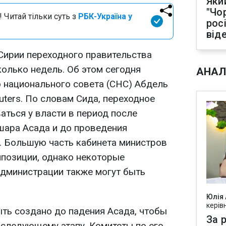
Яки
"Чо
 Читай тільки суть з
РБК-Україна у
рос
від
Сирии переходного правительства
олько недель. Об этом сегодня
АНАЛ
 национального совета (СНС) Абдель
uters. По словам Сида, переходное
аться у власти в период после
шара Асада и до проведения
 Большую часть кабинета министров
ппозиции, однако некоторые
дминистрации также могут быть
Юлія
керів
ть создано до падения Асада, чтобы
За р
 следующему этапу. Комитеты по его