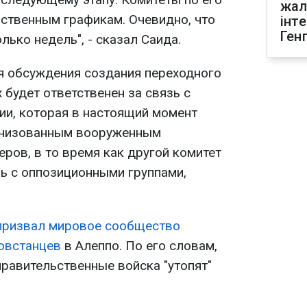
жал
ственным графикам. Очевидно, что
інт
Ген
лько недель", - сказал Саида.
я обсуждения создания переходного
 будет ответственен за связь с
и, которая в настоящий момент
анизованным вооруженным
ров, в то время как другой комитет
зь с оппозиционными группами,
призвал мировое сообщество
овстанцев
в Алеппо. По его словам,
правительственные войска "утопят"