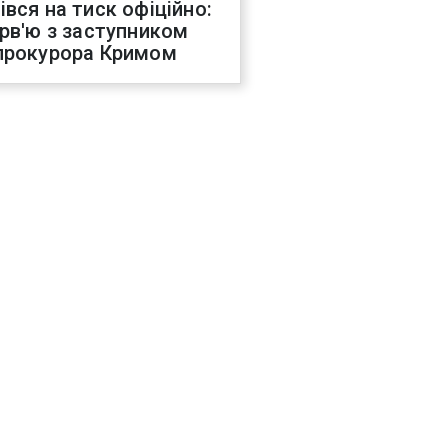
івся на тиск офіційно:
ерв'ю з заступником
прокурора Кримом