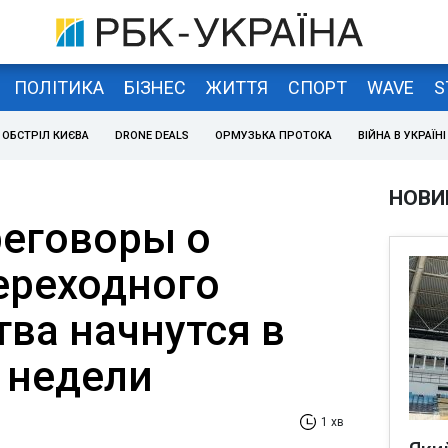
ПОЛІТИКА
БІЗНЕС
ЖИТТЯ
СПОРТ
WAVE
S
ОБСТРІЛ КИЄВА
DRONE DEALS
ОРМУЗЬКА ПРОТОКА
ВІЙНА В УКРАЇНІ
НОВИ
реговоры о
ереходного
тва начнутся в
 недели
1 хв