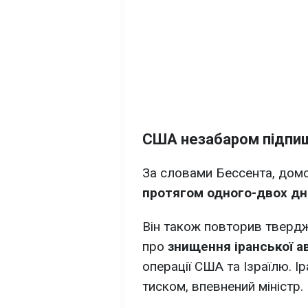
США незабаром підпиш
За словами Бессента, дом
протягом одного-двох дні
Він також повторив тверд
про
знищення іранської ав
операції США та Ізраїлю. І
тиском, впевнений міністр.