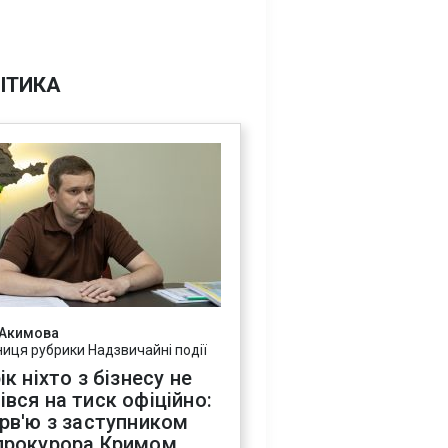
ІТИКА
 Акимова
ниця рубрики Надзвичайні події
ік ніхто з бізнесу не
івся на тиск офіційно:
ерв'ю з заступником
прокурора Кримом