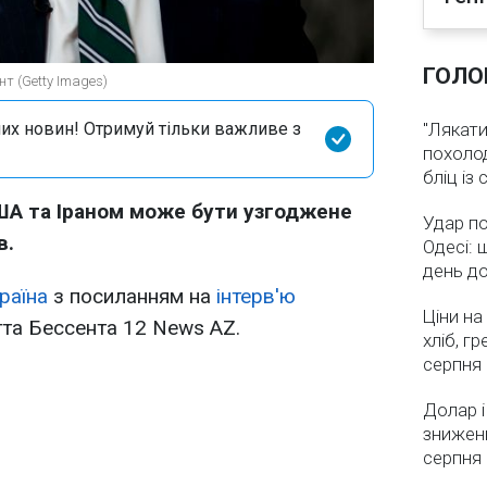
ГОЛО
нт (Getty Images)
их новин! Отримуй тільки важливе з
"Лякати
похолод
бліц із
А та Іраном може бути узгоджене
Удар по
в.
Одесі: 
день д
раїна
з посиланням на
інтерв'ю
Ціни на
тта Бессента 12 News AZ.
хліб, г
серпня
Долар і
зниженн
серпня 