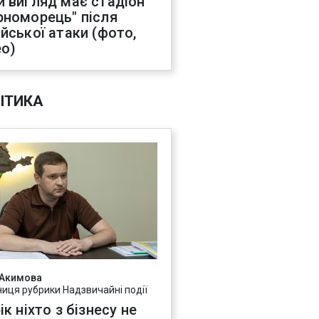
й вигляд має стадіон
рноморець" після
ійської атаки (фото,
ео)
ІТИКА
 Акимова
ниця рубрики Надзвичайні події
ік ніхто з бізнесу не