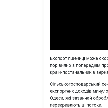
Експорт пшениці може ско
порівняно з попереднім пр
країн-постачальників зерна 
Сільськогосподарський сек
експортних доходів минулог
Одеси, які зазвичай оброб
перекривають ці потоки.