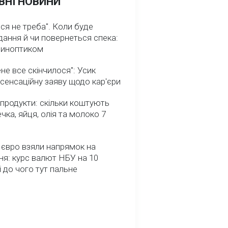
ВНІ НОВИНИ
ся не треба". Коли буде
ання й чи повернеться спека:
 синоптиком
не все скінчилося": Усик
сенсаційну заяву щодо кар'єри
 продукти: скільки коштують
речка, яйця, олія та молоко 7
 євро взяли напрямок на
я: курс валют НБУ на 10
і до чого тут пальне