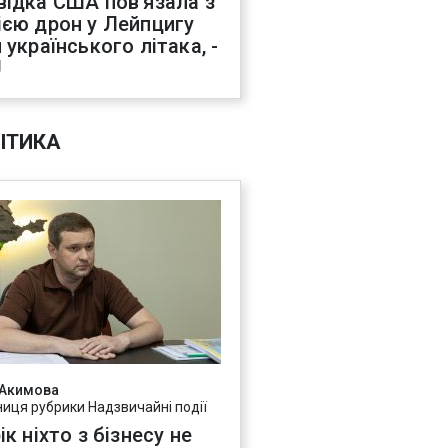
відка США пов'язала з
ією дрон у Лейпцигу
 українського літака, -
J
ІТИКА
 Акимова
ниця рубрики Надзвичайні події
ік ніхто з бізнесу не