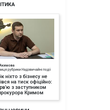
ІТИКА
 Акимова
ниця рубрики Надзвичайні події
ік ніхто з бізнесу не
івся на тиск офіційно:
ерв'ю з заступником
прокурора Кримом