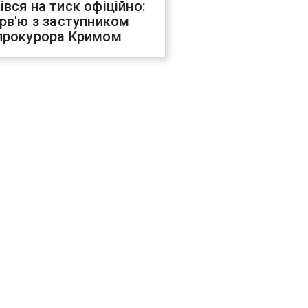
івся на тиск офіційно:
ерв'ю з заступником
прокурора Кримом