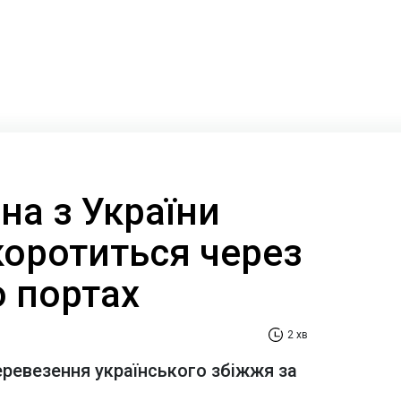
на з України
коротиться через
о портах
2 хв
еревезення українського збіжжя за