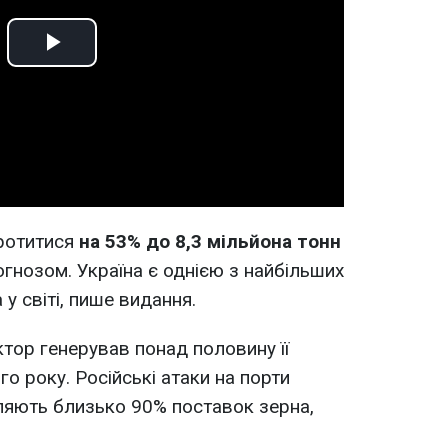
Play
Video
ротитися
на 53% до 8,3 мільйона тонн
огнозом. Україна є однією з найбільших
у світі, пише видання.
тор генерував понад половину її
о року. Російські атаки на порти
ляють близько 90% поставок зерна,