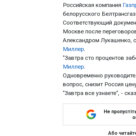
Российская компания
Газп
белорусского Белтрансгаз
Соответствующий документ
Москве после переговоров
Александром Лукашенко, 
Миллер
.
"Завтра сто процентов забе
Миллер
.
Одновременно руководител
вопрос, снизит Россия цен
"Завтра все узнаете", - ск
Не пропустіт
о
Або читайте