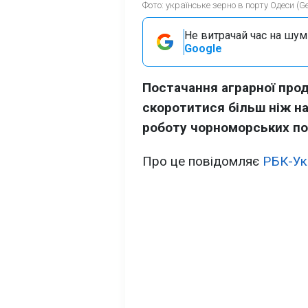
Фото: українське зерно в порту Одеси (Ge
Не витрачай час на шум!
Google
Постачання аграрної прод
скоротитися більш ніж на
роботу чорноморських по
Про це повідомляє
РБК-Ук