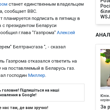
Роз
ром
станет единственным владельцем
Рос
а, сообщает BBC.
біля
WS
 планируется подписать в пятницу в
 с президентом Беларуси
сообщил глава "Газпрома"
Алексей
АНАЛ
рем" Белтрансгаза ", - сказал
ь Газпрома отказался ответить на
у на поставляемый в Беларусь газ.
азал господин
Миллер
.
ь головне! Підпишіться на наші
новлення в Google!
Юлія
керів
За р
 нас там, де вам зручно!