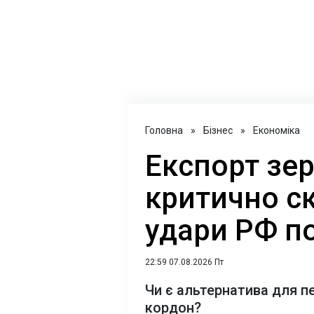
Головна
»
Бізнес
»
Економіка
Експорт зер
критично с
удари РФ п
22:59 07.08.2026 Пт
Чи є альтернатива для п
кордон?