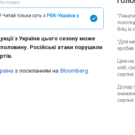
ГОЛО
tty Images)
 Читай тільки суть з
РБК-Україна у
"Лякати
похолод
бліц із
укції з України цього сезону може
"Для ме
половину. Російські атаки порушили
зробив 
ртів.
Ціни на
хліб, г
раїна
з посиланням на
Bloomberg.
серпня
Долар і
зниженн
серпня 