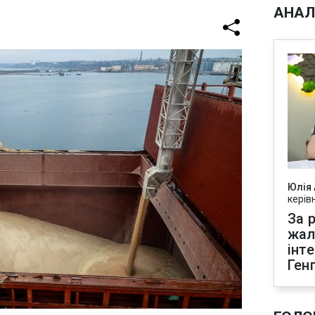
АНАЛ
Юлія
керів
За р
жал
інт
Ген