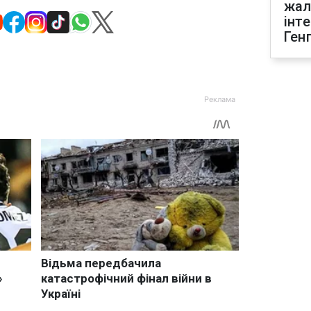
жал
інт
Ген