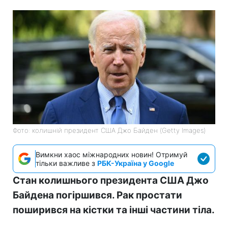
Фото: колишній президент США Джо Байден (Getty Images)
Вимкни хаос міжнародних новин! Отримуй
тільки важливе з
РБК-Україна у Google
Стан колишнього президента США Джо
Байдена погіршився. Рак простати
поширився на кістки та інші частини тіла.