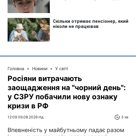
Головна
»
Новини
»
У світі
Росіяни витрачають
заощадження на "чорний день":
у СЗРУ побачили нову ознаку
кризи в РФ
12:09 09.08.2026 Нд
3 хв
Впевненість у майбутньому падає разом