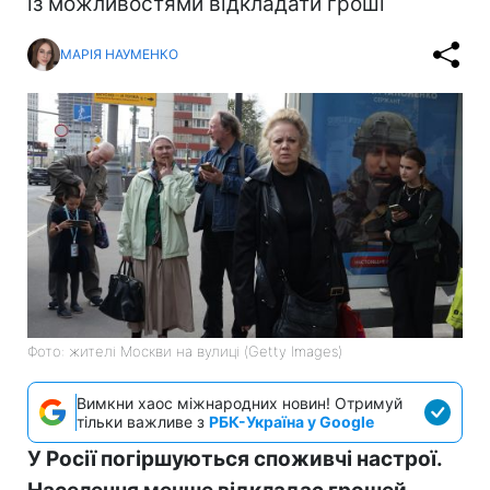
із можливостями відкладати гроші
МАРІЯ НАУМЕНКО
Фото: жителі Москви на вулиці (Getty Images)
Вимкни хаос міжнародних новин! Отримуй
тільки важливе з
РБК-Україна у Google
У Росії погіршуються споживчі настрої.