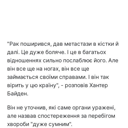
"Рак поширився, дав метастази в кістки й
далі. Це дуже боляче. І це в багатьох
відношеннях сильно послаблює його. Але
він все ще на ногах, він все ще
займається своїми справами. І він так
вірить у цю країну", - розповів Хантер
Байден.
Він не уточнив, які саме органи уражені,
але назвав спостереження за перебігом
хвороби "дуже сумним".