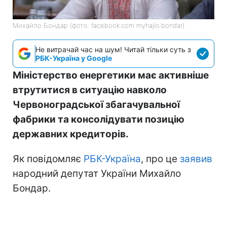
Михайло Бондар (фото: facebook.com myhajlo.bondar)
Не витрачай час на шум! Читай тільки суть з
РБК-Україна у Google
Міністерство енергетики має активніше
втрутитися в ситуацію навколо
Червоноградської збагачувальної
фабрики та консолідувати позицію
державних кредиторів.
Як повідомляє
РБК-Україна
, про це
заявив
народний депутат України Михайло
Бондар.