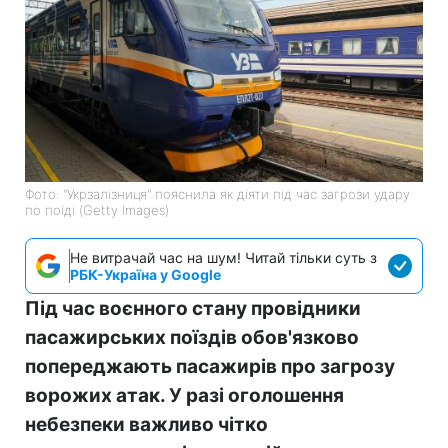
Фото: "Укрзалізниця" пояснила як діяти під час загрози удару
по поїді (Getty Images)
Не витрачай час на шум! Читай тільки суть з
РБК-Україна у Google
Під час воєнного стану провідники
пасажирських поїздів обов'язково
попереджають пасажирів про загрозу
ворожих атак. У разі оголошення
небезпеки важливо чітко