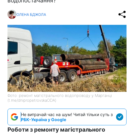
водопостачання?
ОЛЕНА БДЖОЛА
Фото: ремонт магістрального водопроводу у Марганці
(t.me/dnipropetrovskaODA)
Не витрачай час на шум! Читай тільки суть з
РБК-Україна у Google
Роботи з ремонту магістрального