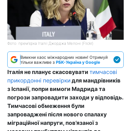
Фото: прем'єрка Італії Джорджа Мелоні (Flickr)
Вимкни хаос міжнародних новин! Отримуй
тільки важливе з
РБК-Україна у Google
Італія не планує скасовувати
тимчасові
прикордонні перевірки
для мандрівників
з Іспанії, попри вимоги Мадрида та
погрози запровадити заходи у відповідь.
Тимчасові обмеження були
запроваджені після нового спалаху
міграційної напруги, пов’язаної з