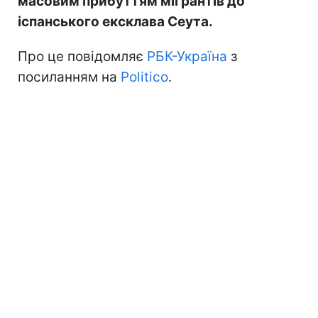
масовим прибуттям мігрантів до
іспанського ексклава Сеута.
Про це повідомляє
РБК-Україна
з
посиланням на
Politico
.