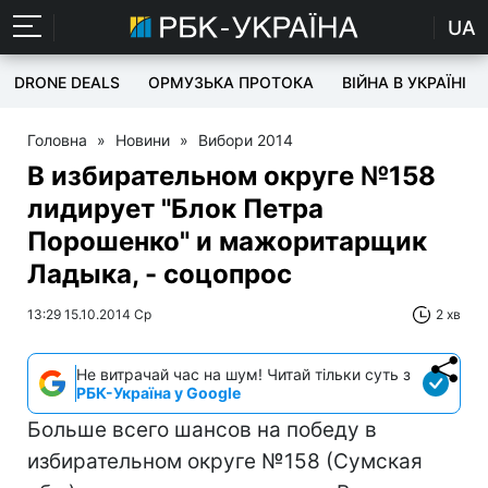
UA
DRONE DEALS
ОРМУЗЬКА ПРОТОКА
ВІЙНА В УКРАЇНІ
Головна
»
Новини
»
Вибори 2014
В избирательном округе №158
лидирует "Блок Петра
Порошенко" и мажоритарщик
Ладыка, - соцопрос
13:29 15.10.2014 Ср
2 хв
Не витрачай час на шум! Читай тільки суть з
РБК-Україна у Google
Больше всего шансов на победу в
избирательном округе №158 (Сумская