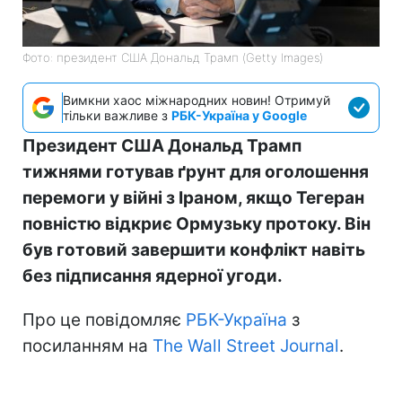
Фото: президент США Дональд Трамп (Getty Images)
Вимкни хаос міжнародних новин! Отримуй
тільки важливе з
РБК-Україна у Google
Президент США Дональд Трамп
тижнями готував ґрунт для оголошення
перемоги у війні з Іраном, якщо Тегеран
повністю відкриє Ормузьку протоку. Він
був готовий завершити конфлікт навіть
без підписання ядерної угоди.
Про це повідомляє
РБК-Україна
з
посиланням на
The Wall Street Journal
.