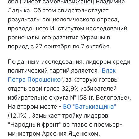
обл.) имеет самовыдвиженец Владимир
Ладыка. Об этом свидетельствуют
результаты социологического опроса,
проведенного Институтом исследований
регионального развития Украины в
период с 27 сентября по 7 октября.
По данным исследования, лидером среди
политический партий является "
Блок
Петра Порошенко
", за которую готовы
отдать свой ​​голос 32,9% избирателей
избирательно округа №158 (г. Белополье).
На втором месте -
ВО "Батькивщина"
(12,1%) . Замыкает тройку лидеров
"Народный фронт" во главе с премьер-
министром Арсения Яценюком.