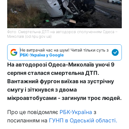
Фото: Смертельна ДТП на автодорозі сполученням Одеса –
Миколаїв (od.npu.gov.ua)
Не витрачай час на шум! Читай тільки суть з
РБК-Україна у Google
На автодорозі Одеса-Миколаїв уночі 9
серпня сталася смертельна ДТП.
Вантажний фургон виїхав на зустрічну
смугу і зіткнувся з двома
мікроавтобусами - загинули троє людей.
Про це повідомляє
РБК-Україна
з
посиланням на
ГУНП в Одеській області.