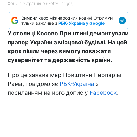
Фото ілюстративне (Getty Images)
Вимкни хаос міжнародних новин! Отримуй
тільки важливе з
РБК-Україна у Google
У столиці Косово Приштині демонтували
прапор України з місцевої будівлі. На цей
крок пішли через вимогу поважати
суверенітет та державність країни.
Про це заявив мер Приштини Перпарім
Рама, повідомляє
РБК-Україна
з
посиланням на його допис у
Facebook
.