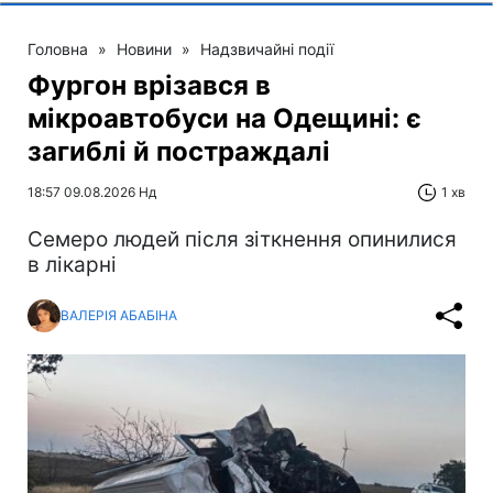
Головна
»
Новини
»
Надзвичайні події
Фургон врізався в
мікроавтобуси на Одещині: є
загиблі й постраждалі
18:57 09.08.2026 Нд
1 хв
Cемеро людей після зіткнення опинилися
в лікарні
ВАЛЕРІЯ АБАБІНА