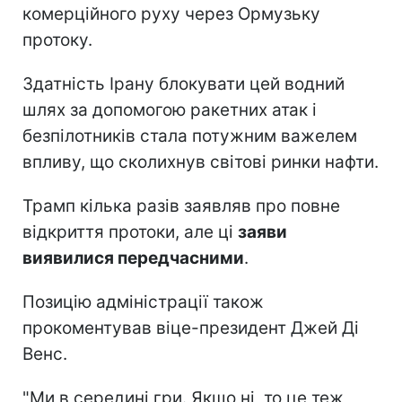
комерційного руху через Ормузьку
протоку.
Здатність Ірану блокувати цей водний
шлях за допомогою ракетних атак і
безпілотників стала потужним важелем
впливу, що сколихнув світові ринки нафти.
Трамп кілька разів заявляв про повне
відкриття протоки, але ці
заяви
виявилися передчасними
.
Позицію адміністрації також
прокоментував віце-президент Джей Ді
Венс.
"Ми в середині гри. Якщо ні, то це теж