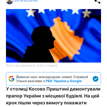
СЕРГІЙ КОЗАЧУК
Фото ілюстративне (Getty Images)
Вимкни хаос міжнародних новин! Отримуй
тільки важливе з
РБК-Україна у Google
У столиці Косово Приштині демонтували
прапор України з місцевої будівлі. На цей
крок пішли через вимогу поважати