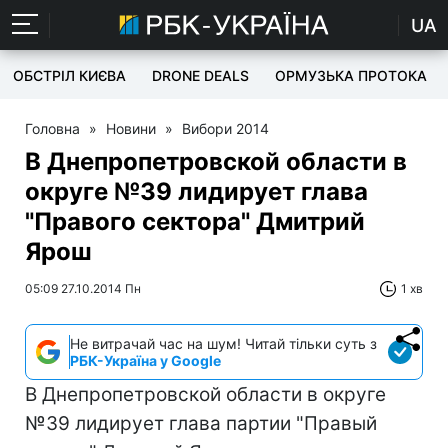
UA
ОБСТРІЛ КИЄВА
DRONE DEALS
ОРМУЗЬКА ПРОТОКА
Головна
»
Новини
»
Вибори 2014
В Днепропетровской области в
округе №39 лидирует глава
"Правого сектора" Дмитрий
Ярош
05:09 27.10.2014 Пн
1 хв
Не витрачай час на шум! Читай тільки суть з
РБК-Україна у Google
В Днепропетровской области в округе
№39 лидирует глава партии "Правый