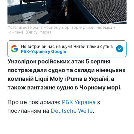
Фото: атаки Росії в Чорному морі торкнулись і німецьких
компаній (Getty Images)
Не витрачай час на шум! Читай тільки суть з
РБК-Україна у Google
Унаслідок російських атак 5 серпня
постраждали судно та склади німецьких
компаній Liqui Moly і Puma в Україні, а
також вантажне судно в Чорному морі.
Про це повідомляє
РБК-Україна
з
посиланням на
Deutsche Welle
.