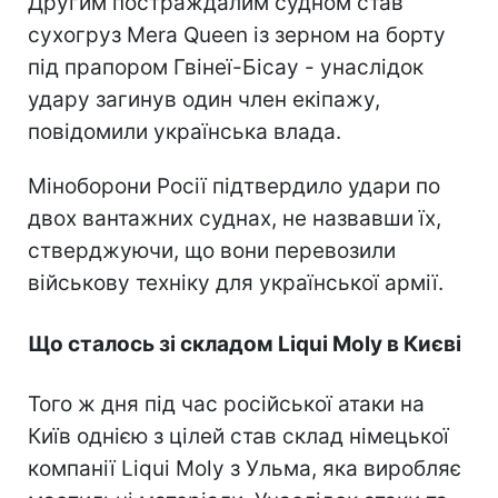
Другим постраждалим судном став
сухогруз Mera Queen із зерном на борту
під прапором Гвінеї-Бісау - унаслідок
удару загинув один член екіпажу,
повідомили українська влада.
Міноборони Росії підтвердило удари по
двох вантажних суднах, не назвавши їх,
стверджуючи, що вони перевозили
військову техніку для української армії.
Що сталось зі складом Liqui Moly в Києві
Того ж дня під час російської атаки на
Київ однією з цілей став склад німецької
компанії Liqui Moly з Ульма, яка виробляє