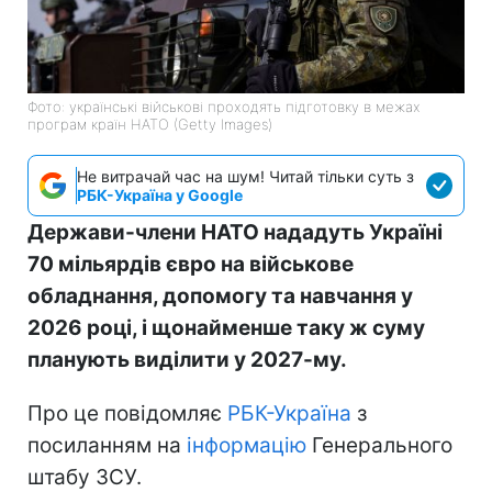
Фото: українські військові проходять підготовку в межах
програм країн НАТО (Getty Images)
Не витрачай час на шум! Читай тільки суть з
РБК-Україна у Google
Держави-члени НАТО нададуть Україні
70 мільярдів євро на військове
обладнання, допомогу та навчання у
2026 році, і щонайменше таку ж суму
планують виділити у 2027-му.
Про це повідомляє
РБК-Україна
з
посиланням на
інформацію
Генерального
штабу ЗСУ.