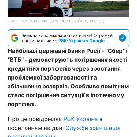
Фото: пожежа на складі Wildberries (Getty Images)
Вимкни хаос міжнародних новин! Отримуй
тільки важливе з
РБК-Україна у Google
Найбільші державні банки Росії - "Сбер" і
"ВТБ" - демонструють погіршення якості
кредитних портфелів через зростання
проблемної заборгованості та
збільшення резервів. Особливо помітним
стало погіршення ситуації в іпотечному
портфелі.
Про це повідомляє
РБК-Україна
з
посиланням на дані
Служби зовнішньої
розвідки України
.