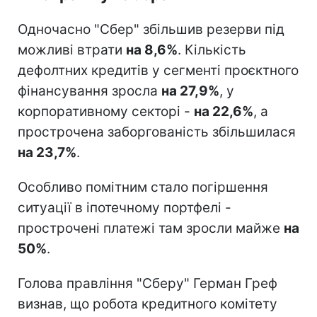
Одночасно "Сбер" збільшив резерви під
можливі втрати
на 8,6%
. Кількість
дефолтних кредитів у сегменті проєктного
фінансування зросла
на 27,9%
, у
корпоративному секторі -
на 22,6%
, а
прострочена заборгованість збільшилася
на 23,7%
.
Особливо помітним стало погіршення
ситуації в іпотечному портфелі -
прострочені платежі там зросли майже
на
50%
.
Голова правління "Сберу" Герман Греф
визнав, що робота кредитного комітету