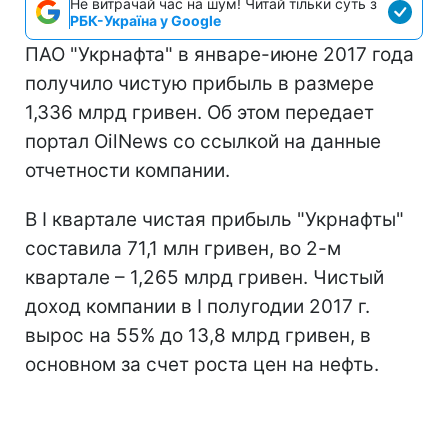
Не витрачай час на шум! Читай тільки суть з
РБК-Україна у Google
ПАО "Укрнафта" в январе-июне 2017 года
получило чистую прибыль в размере
1,336 млрд гривен. Об этом передает
портал OilNews со ссылкой на данные
отчетности компании.
В І квартале чистая прибыль "Укрнафты"
составила 71,1 млн гривен, во 2-м
квартале – 1,265 млрд гривен. Чистый
доход компании в І полугодии 2017 г.
вырос на 55% до 13,8 млрд гривен, в
основном за счет роста цен на нефть.