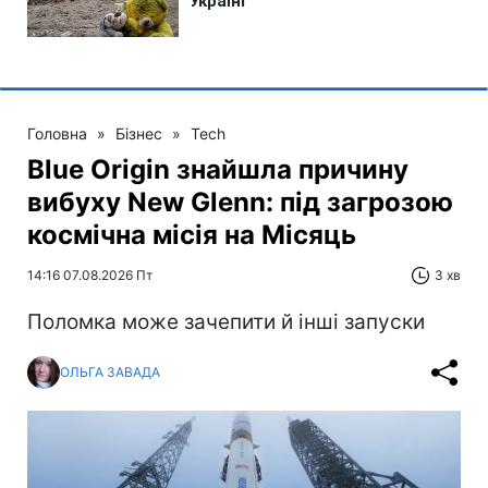
Головна
»
Бізнес
»
Tech
Blue Origin знайшла причину
вибуху New Glenn: під загрозою
космічна місія на Місяць
14:16 07.08.2026 Пт
3 хв
Поломка може зачепити й інші запуски
ОЛЬГА ЗАВАДА