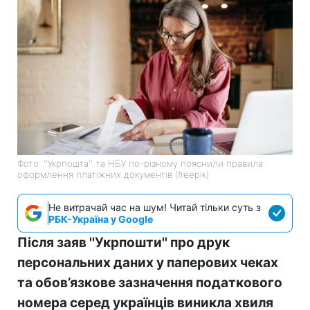
Фото: ''Укрпошта'' та НБУ по-різному пояснили правила
оформлення платіжних документів (freepik)
Не витрачай час на шум! Читай тільки суть з
РБК-Україна у Google
Після заяв ''Укрпошти'' про друк
персональних даних у паперових чеках
та обов’язкове зазначення податкового
номера серед українців виникла хвиля