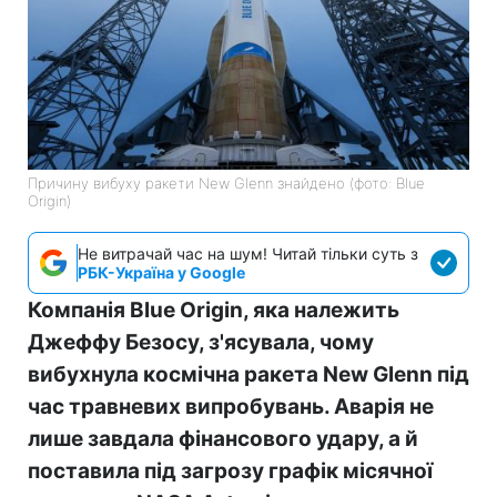
Причину вибуху ракети New Glenn знайдено (фото: Blue
Origin)
Не витрачай час на шум! Читай тільки суть з
РБК-Україна у Google
Компанія Blue Origin, яка належить
Джеффу Безосу, з'ясувала, чому
вибухнула космічна ракета New Glenn під
час травневих випробувань. Аварія не
лише завдала фінансового удару, а й
поставила під загрозу графік місячної