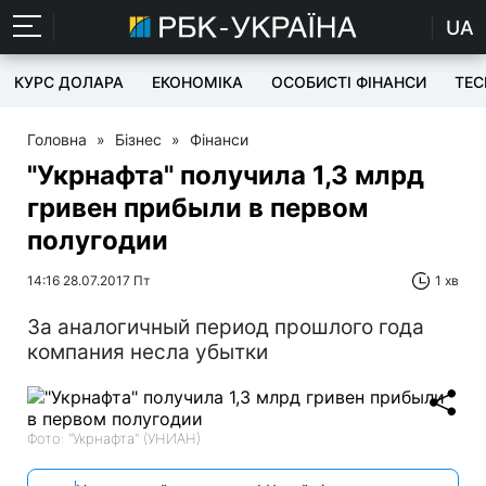
UA
КУРС ДОЛАРА
ЕКОНОМІКА
ОСОБИСТІ ФІНАНСИ
TEC
Головна
»
Бізнес
»
Фінанси
"Укрнафта" получила 1,3 млрд
гривен прибыли в первом
полугодии
14:16 28.07.2017 Пт
1 хв
За аналогичный период прошлого года
компания несла убытки
Фото: "Укрнафта" (УНИАН)