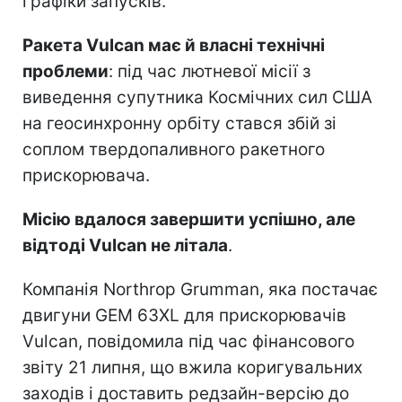
графіки запусків.
Ракета Vulcan має й власні технічні
проблеми
: під час лютневої місії з
виведення супутника Космічних сил США
на геосинхронну орбіту стався збій зі
соплом твердопаливного ракетного
прискорювача.
Місію вдалося завершити успішно, але
відтоді Vulcan не літала
.
Компанія Northrop Grumman, яка постачає
двигуни GEM 63XL для прискорювачів
Vulcan, повідомила під час фінансового
звіту 21 липня, що вжила коригувальних
заходів і доставить редзайн-версію до