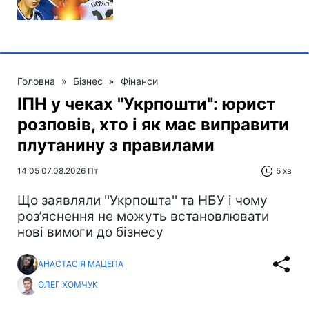
Головна
»
Бізнес
»
Фінанси
ІПН у чеках "Укрпошти": юрист
розповів, хто і як має виправити
плутанину з правилами
14:05 07.08.2026 Пт
5 хв
Що заявляли ''Укрпошта'' та НБУ і чому
роз’яснення не можуть встановлювати
нові вимоги до бізнесу
АНАСТАСІЯ МАЦЕПА
ОЛЕГ ХОМЧУК