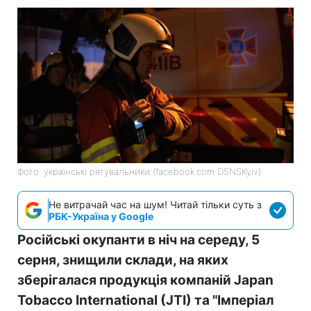
Фото: українські рятувальники (facebook.com DSNSKyiv)
Не витрачай час на шум! Читай тільки суть з
РБК-Україна у Google
Російські окупанти в ніч на середу, 5
серня, знищили склади, на яких
зберігалася продукція компаній Japan
Tobacco International (JTI) та "Імперіал