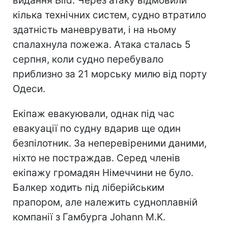
видання Bild. Через атаку відмовили
кілька технічних систем, судно втратило
здатність маневрувати, і на ньому
спалахнула пожежа. Атака сталась 5
серпня, коли судно перебувало
приблизно за 21 морську милю від порту
Одеси.
Екіпаж евакуювали, однак під час
евакуації по судну вдарив ще один
безпілотник. За неперевіреними даними,
ніхто не постраждав. Серед членів
екіпажу громадян Німеччини не було.
Балкер ходить під ліберійським
прапором, але належить судноплавній
компанії з Гамбурга Johann M.K.