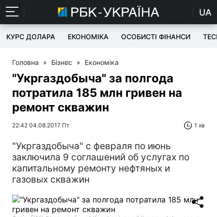
UA
КУРС ДОЛАРА
ЕКОНОМІКА
ОСОБИСТІ ФІНАНСИ
TEC
Головна
»
Бізнес
»
Економіка
"Укргаздобыча" за полгода
потратила 185 млн гривен на
ремонт скважин
22:42 04.08.2017 Пт
1 хв
"Укргаздобыча" с февраля по июнь
заключила 9 соглашений об услугах по
капитальному ремонту нефтяных и
газовых скважин