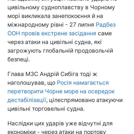
цивільному судноплавству в Чорному
морі викликала занепокоєння й на
міжнародному рівні - 27 липня
Радбез
ООН провів екстрене засідання
саме
через атаки на цивільні судна, які
загрожують глобальній продовольчій
безпеці.
Глава МЗС Андрій Сибіга тоді ж
наголошував, що
Росія намагається
перетворити Чорне море на осередок
дестабілізації
, цілеспрямовано атакуючи
цивільні торговельні судна.
Наслідки цих ударів уже відчутні для
економіки - через атаки на портову