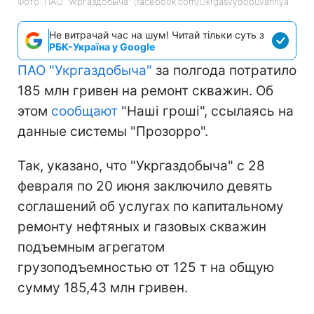
Фото: ПАО "Укргаздобыча" (facebook.com/Ukrgasvydobuvannya
Не витрачай час на шум! Читай тільки суть з
РБК-Україна у Google
ПАО "Укргаздобыча"
за полгода потратило
185 млн гривен на ремонт скважин. Об
этом
сообщают
"Наші гроші", ссылаясь на
данные системы "Прозорро".
Так, указано, что "Укргаздобыча" с 28
февраля по 20 июня заключило девять
соглашений об услугах по капитальному
ремонту нефтяных и газовых скважин
подъемным агрегатом
грузоподъемностью от 125 т на общую
сумму 185,43 млн гривен.