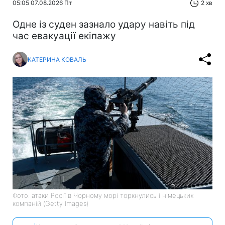
05:05 07.08.2026 Пт
2 хв
Одне із суден зазнало удару навіть під
час евакуації екіпажу
КАТЕРИНА КОВАЛЬ
Фото: атаки Росії в Чорному морі торкнулись і німецьких
компаній (Getty Images)