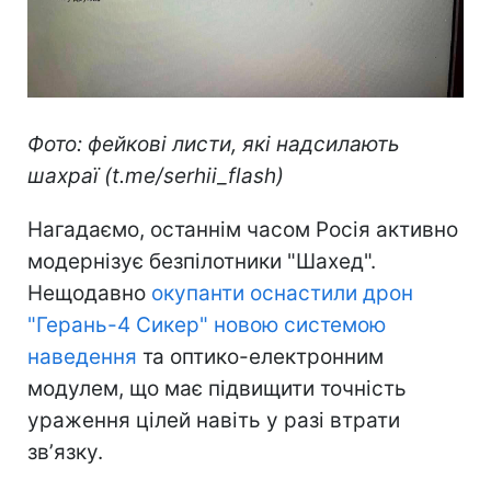
Фото: фейкові листи, які надсилають
шахраї (t.me/serhii_flash)
Нагадаємо, останнім часом Росія активно
модернізує безпілотники "Шахед".
Нещодавно
окупанти оснастили дрон
"Герань-4 Сикер" новою системою
наведення
та оптико-електронним
модулем, що має підвищити точність
ураження цілей навіть у разі втрати
звʼязку.