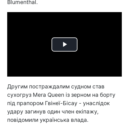
Blumenthal.
Play
Video
Другим постраждалим судном став
сухогруз Mera Queen із зерном на борту
під прапором Гвінеї-Бісау - унаслідок
удару загинув один член екіпажу,
повідомили українська влада.