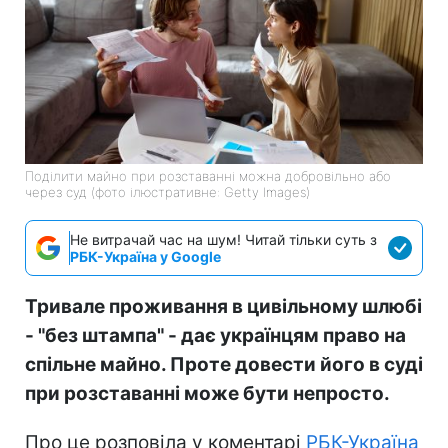
Поділити майно при розставанні можна добровільно або
через суд (фото ілюстративне: Getty Images)
Не витрачай час на шум! Читай тільки суть з
РБК-Україна у Google
Тривале проживання в цивільному шлюбі
- "без штампа" - дає українцям право на
спільне майно. Проте довести його в суді
при розставанні може бути непросто.
Про це розповіла у коментарі
РБК-Україна