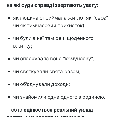
на які суди справді звертають увагу
:
як людина сприймала житло (як "своє"
чи як тимчасовий прихисток);
чи були в неї там речі щоденного
вжитку;
чи оплачувала вона "комуналку";
чи святкували свята разом;
чи об'єднували доходи;
чи знайомили одне одного з родиною.
"Тобто
оцінюється реальний уклад