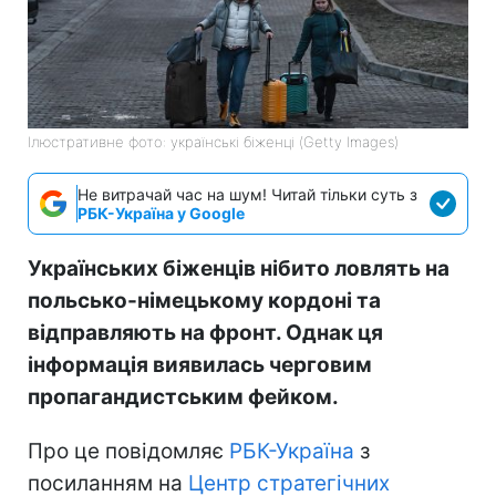
Ілюстративне фото: українські біженці (Getty Images)
Не витрачай час на шум! Читай тільки суть з
РБК-Україна у Google
Українських біженців нібито ловлять на
польсько-німецькому кордоні та
відправляють на фронт. Однак ця
інформація виявилась черговим
пропагандистським фейком.
Про це повідомляє
РБК-Україна
з
посиланням на
Центр стратегічних