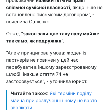
проживання
належить їм на праві
спільної сумісної власності
, якщо інше не
встановлено письмовим договором", -
пояснила Салієнко.
Отже, "
закон захищає таку пару майже
так само, як подружжя
".
"Але є принципова умова: жоден із
партнерів не повинен у цей час
перебувати в іншому зареєстрованому
шлюбі, інакше стаття 74 не
застосовується", - уточнила юрист.
Читайте також
:
Які терміни поділу
майна при розлученні і чому не варто
зволікати