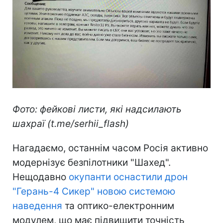
Фото: фейкові листи, які надсилають
шахраї (t.me/serhii_flash)
Нагадаємо, останнім часом Росія активно
модернізує безпілотники "Шахед".
Нещодавно
окупанти оснастили дрон
"Герань-4 Сикер" новою системою
наведення
та оптико-електронним
модулем, що має підвищити точність