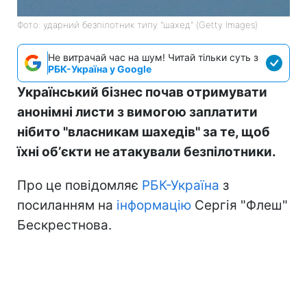
Фото: ударний безпілотник типу "шахед" (Getty Images)
Не витрачай час на шум! Читай тільки суть з
РБК-Україна у Google
Український бізнес почав отримувати
анонімні листи з вимогою заплатити
нібито "власникам шахедів" за те, щоб
їхні обʼєкти не атакували безпілотники.
Про це повідомляє
РБК-Україна
з
посиланням на
інформацію
Сергія "Флеш"
Бескрестнова.