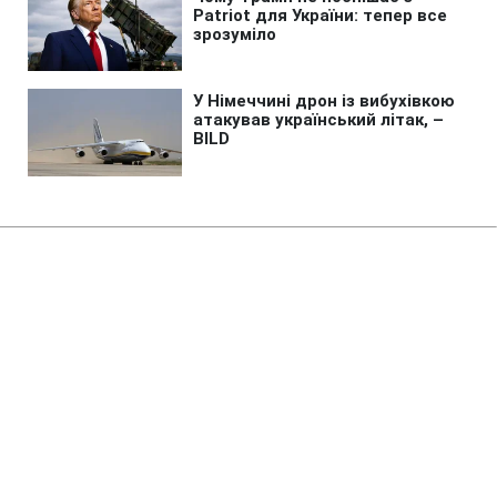
Головна
»
Життя
»
Зміни
Зарплати вчителів і стипендії
зростуть з 1 вересня: скільки
доплатять
22:58 06.08.2026 Чт
1 хв
Відбудуться довгоочікувані зміни для
педагогів та студентів