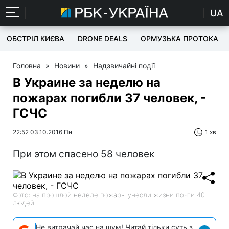
UA
ОБСТРІЛ КИЄВА
DRONE DEALS
ОРМУЗЬКА ПРОТОКА
Головна
»
Новини
»
Надзвичайні події
В Украине за неделю на
пожарах погибли 37 человек, -
ГСЧС
22:52 03.10.2016 Пн
1 хв
При этом спасено 58 человек
Фото: на прошлой неделе пожары унесли жизни почти 40
людей
Не витрачай час на шум! Читай тільки суть з