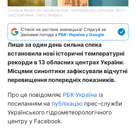
Спека в Україні встановила нові температурні рекорди (фото
ілюстративне: Getty Images)
Стихія не застане зненацька! Слідкуй за
змінами погоди з
РБК-Україна у Google
Лише за один день сильна спека
встановила нові історичні температурні
рекорди в 13 обласних центрах України.
Місцями синоптики зафіксували відчутні
перевищення попередніх показників.
Про це повідомляє
РБК-Україна
із
посиланням на
публікацію
прес-служби
Українського гідрометеорологічного
центру у Facebook.