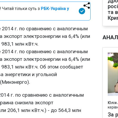
Дро
рос
 Читай тільки суть з
РБК-Україна у
та 
Кри
 2014 г. по сравнению с аналогичным
а экспорт электроэнергии на 6,4% (или
АНАЛ
 983,1 млн кВт.ч.
 2014 г. по сравнению с аналогичным
а экспорт электроэнергии на 6,4% (или
д 983,1 млн кВт.ч. Об этом сообщает
а энергетики и угольной
(Минэнерго).
2014 г. по сравнению с аналогичным
раина снизила экспорт
Юлія
керів
ли 206,1 млн кВт.ч.) - до 564,3 млн
За р