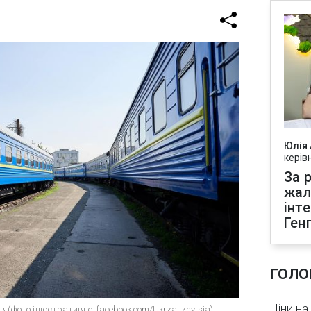
Юлія
керів
За р
жал
інт
Ген
ГОЛО
Ціни на
в (фото ілюстративне: facebook.com/Ukrzaliznytsia)