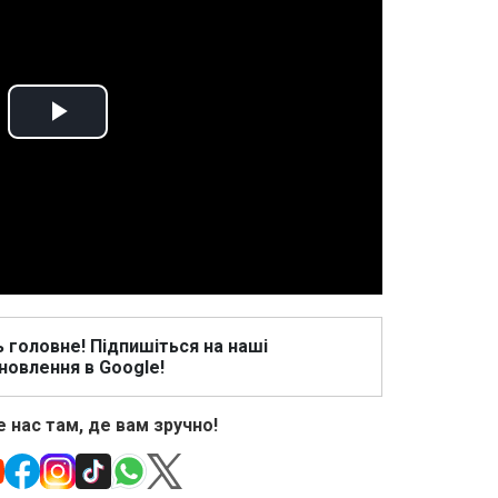
Play
Video
ь головне! Підпишіться на наші
новлення в Google!
 нас там, де вам зручно!