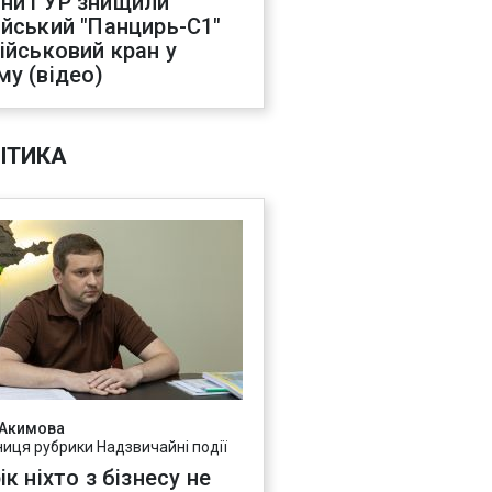
ни ГУР знищили
ійський "Панцирь-С1"
військовий кран у
му (відео)
ІТИКА
 Акимова
ниця рубрики Надзвичайні події
ік ніхто з бізнесу не