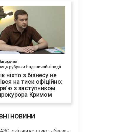
 Акимова
ниця рубрики Надзвичайні події
ік ніхто з бізнесу не
івся на тиск офіційно:
ерв'ю з заступником
прокурора Кримом
ВНІ НОВИНИ
 АЗС: скільки коштують бензин,