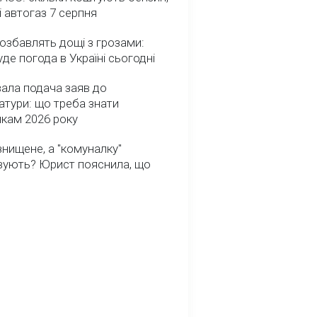
і автогаз 7 серпня
озбавлять дощі з грозами:
де погода в Україні сьогодні
ала подача заяв до
атури: що треба знати
икам 2026 року
нищене, а "комуналку"
вують? Юрист пояснила, що