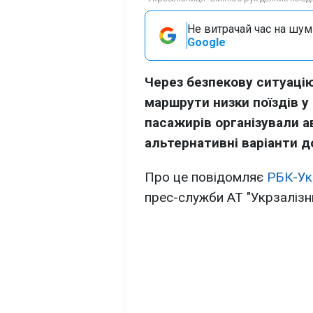
Не витрачай час на шум!
Google
Через безпекову ситуацію
маршрути низки поїздів у
пасажирів організували а
альтернативні варіанти д
Про це повідомляє
РБК-Ук
прес-служби АТ "Укрзалізн