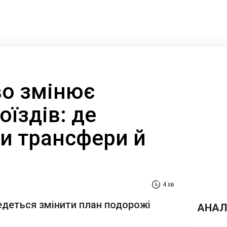
во змінює
їздів: де
и трансфери й
4 хв
едеться змінити план подорожі
АНАЛ