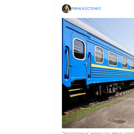
ІРИНА КОСТЕНКО
"Укрзалізниця" змінює рух деяких поїзді