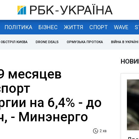
ПОЛІТИКА
БІЗНЕС
ЖИТТЯ
СПОРТ
WAVE
S
ОБСТРІЛ КИЄВА
DRONE DEALS
ОРМУЗЬКА ПРОТОКА
ВІЙНА В УКРАЇНІ
НОВИ
 9 месяцев
спорт
гии на 6,4% - до
ч, - Минэнерго
2 хв