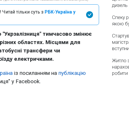
дизель 
 Читай тільки суть з
РБК-Україна у
Спеку р
якою бу
 "Укрзалізниця" тимчасово змінює
Стартув
 різних областях. Місцями для
магістр
вступн
втобусні трансфери чи
оїзду електричками.
Житло з
нарахо
раїна
із посиланням на
публікацію
робити
иця" у Facebook.