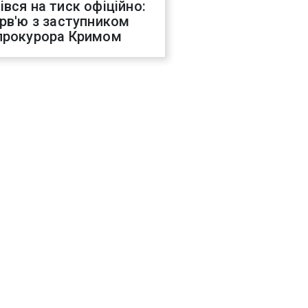
івся на тиск офіційно:
ерв'ю з заступником
прокурора Кримом