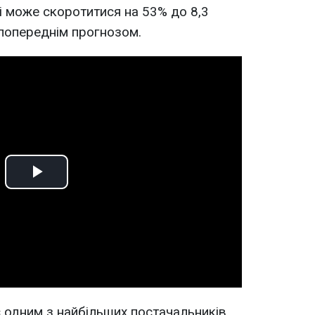
 може скоротитися на 53% до 8,3
 попереднім прогнозом.
Play
Video
є одним з найбільших постачальників