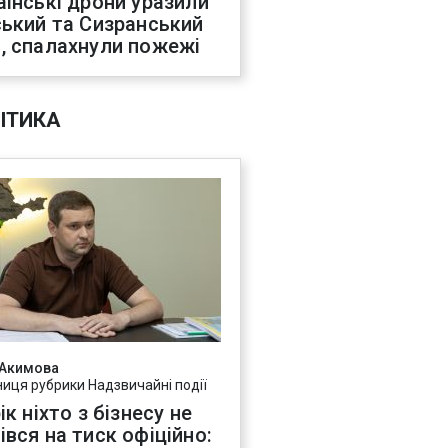
аїнські дрони уразили
ський та Сизранський
, спалахнули пожежі
ІТИКА
 Акимова
ниця рубрики Надзвичайні події
ік ніхто з бізнесу не
івся на тиск офіційно: