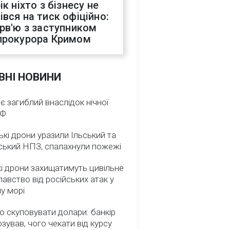
ік ніхто з бізнесу не
івся на тиск офіційно:
ерв'ю з заступником
прокурора Кримом
ВНІ НОВИНИ
 є загиблий внаслідок нічної
РФ
ькі дрони уразили Ільський та
ський НПЗ, спалахнули пожежі
і дрони захищатимуть цивільне
авство від російських атак у
у морі
о скуповувати долари: банкір
зував, чого чекати від курсу