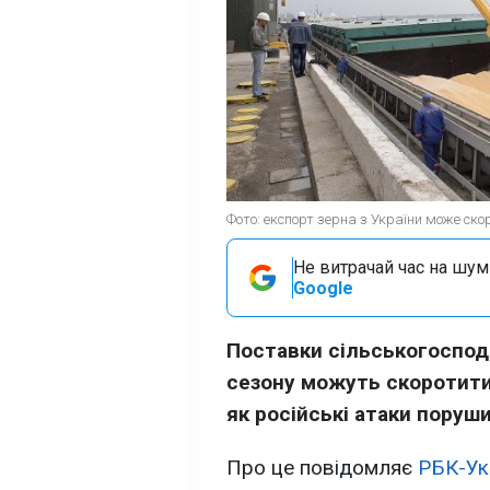
Фото: експорт зерна з України може ско
Не витрачай час на шум!
Google
Поставки сільськогоспода
сезону можуть скоротити
як російські атаки поруш
Про це повідомляє
РБК-Ук