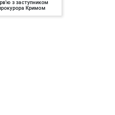
ерв'ю з заступником
прокурора Кримом