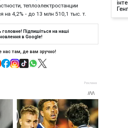
інт
частности, теплоэлектростанции
Ген
 на 4,2% - до 13 млн 510,1 тыс. т.
ь головне! Підпишіться на наші
новлення в Google!
 нас там, де вам зручно!