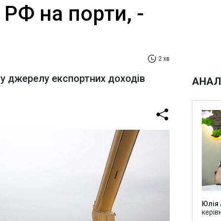
 РФ на порти, -
2 хв
у джерелу експортних доходів
АНАЛ
Юлія
керів