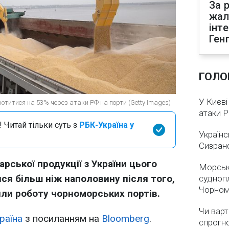
За р
жал
інт
Ген
ГОЛО
У Києві
ротитися на 53% через атаки РФ на порти (Getty Images)
атаки 
 Читай тільки суть з
РБК-Україна у
Українс
Сизран
рської продукції з України цього
Морськ
ся більш ніж наполовину після того,
суднопл
Чорном
или роботу чорноморських портів.
Чи варт
раїна
з посиланням на
Bloomberg
.
спрогно