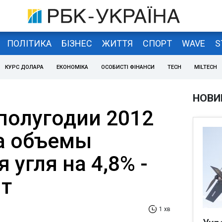
ПОЛІТИКА
БІЗНЕС
ЖИТТЯ
СПОРТ
WAVE
S
КУРС ДОЛАРА
ЕКОНОМІКА
ОСОБИСТІ ФІНАНСИ
TECH
MILTECH
НОВИ
 полугодии 2012
ла объемы
 угля на 4,8% -
 т
1 хв