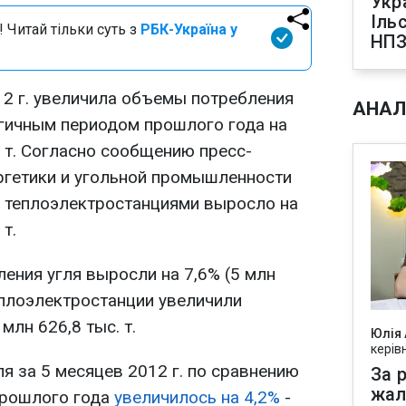
Укр
Іль
 Читай тільки суть з
РБК-Україна у
НПЗ
12 г. увеличила объемы потребления
АНАЛ
огичным периодом прошлого года на
. т. Согласно сообщению пресс-
ргетики и угольной промышленности
я теплоэлектростанциями выросло на
 т.
ления угля выросли на 7,6% (5 млн
теплоэлектростанции увеличили
млн 626,8 тыс. т.
Юлія
керів
я за 5 месяцев 2012 г. по сравнению
За р
жал
прошлого года
увеличилось на 4,2%
-