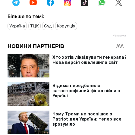
Більше по темі:
Україна
ТЦК
Суд
Корупція