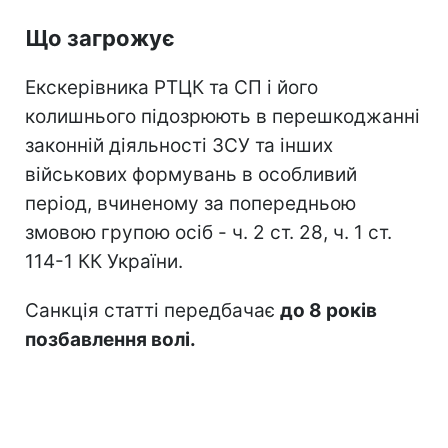
Що загрожує
Екскерівника РТЦК та СП і його
колишнього підозрюють в перешкоджанні
законній діяльності ЗСУ та інших
військових формувань в особливий
період, вчиненому за попередньою
змовою групою осіб - ч. 2 ст. 28, ч. 1 ст.
114-1 КК України.
Санкція статті передбачає
до 8 років
позбавлення волі.