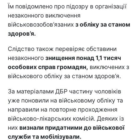
Їм повідомлено про підозру в організації
незаконного виключення
військовозобов’язаних
з обліку за станом
здоров’я.
Слідство також перевіряє обставини
незаконного
знищення понад 1,1 тисяч
особових справ громадян,
виключених з
військового обліку за станом здоров’я.
За матеріалами ДБР частину чоловіків
уже поновили на військовому обліку та
направили на повторне проходження
військово-лікарських комісій. Деяких із
них
визнали придатними до військової
служби та мобілізували.