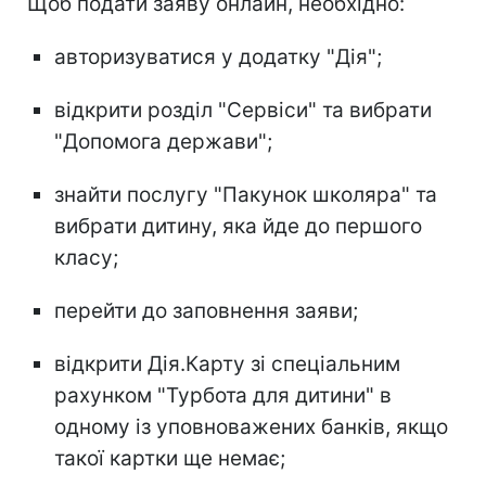
Щоб подати заяву онлайн, необхідно:
авторизуватися у додатку "Дія";
відкрити розділ "Сервіси" та вибрати
"Допомога держави";
знайти послугу "Пакунок школяра" та
вибрати дитину, яка йде до першого
класу;
перейти до заповнення заяви;
відкрити Дія.Карту зі спеціальним
рахунком "Турбота для дитини" в
одному із уповноважених банків, якщо
такої картки ще немає;