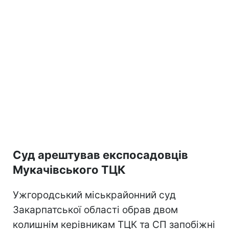
Суд арештував експосадовців
Мукачівського ТЦК
Ужгородський міськрайонний суд
Закарпатської області обрав двом
колишнім керівникам ТЦК та СП запобіжні