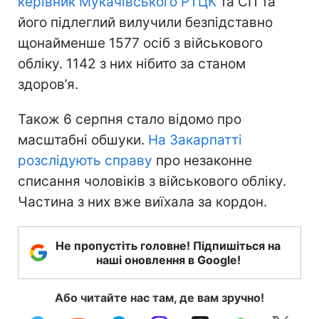
керівник Мукачівського РТЦК
та СП та
його підлеглий вилучили безпідставно
щонайменше 1577 осіб з військового
обліку. 1142 з них нібито за станом
здоров’я.
Також 6 серпня стало відомо про
масштабні обшуки.
На Закарпатті
розслідують справу
про незаконне
списання чоловіків з військового обліку.
Частина з них вже виїхала за кордон.
Не пропустіть головне! Підпишіться на
наші оновлення в Google!
Або читайте нас там, де вам зручно!