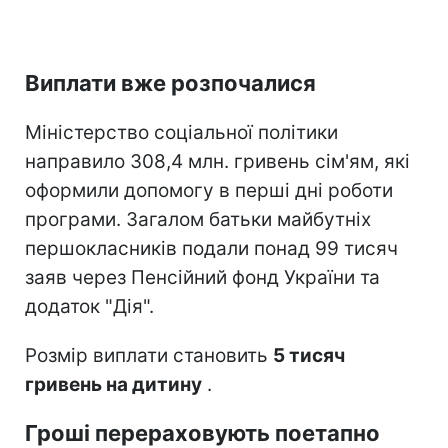
Виплати вже розпочалися
Міністерство соціальної політики
направило 308,4 млн. гривень сім'ям, які
оформили допомогу в перші дні роботи
програми. Загалом батьки майбутніх
першокласників подали понад 99 тисяч
заяв через Пенсійний фонд України та
додаток "Дія".
Розмір виплати становить
5 тисяч
гривень на дитину
.
Гроші перераховують поетапно