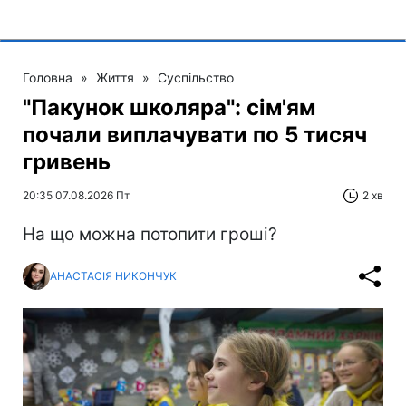
Головна
»
Життя
»
Суспільство
"Пакунок школяра": сім'ям
почали виплачувати по 5 тисяч
гривень
20:35 07.08.2026 Пт
2 хв
На що можна потопити гроші?
АНАСТАСІЯ НИКОНЧУК