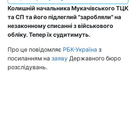
Колишній начальника Мукачівського ТЦК
та СП та його підлеглий "заробляли" на
незаконному списанні з військового
обліку. Тепер їх судитимуть.
Про це повідомляє
РБК-Україна
з
посиланням на
заяву
Державного бюро
розслідувань.