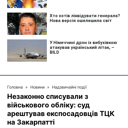
Головна
»
Новини
»
Надзвичайні події
Незаконно списували з
військового обліку: суд
арештував експосадовців ТЦК
на Закарпатті