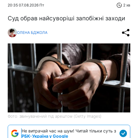
20:35 07.08.2026 Пт
2 хв
Суд обрав найсуворіші запобіжні заходи
ОЛЕНА БДЖОЛА
Фото: звинувачений під арештом (Getty Images)
Не витрачай час на шум! Читай тільки суть з
РБК-Україна у Google