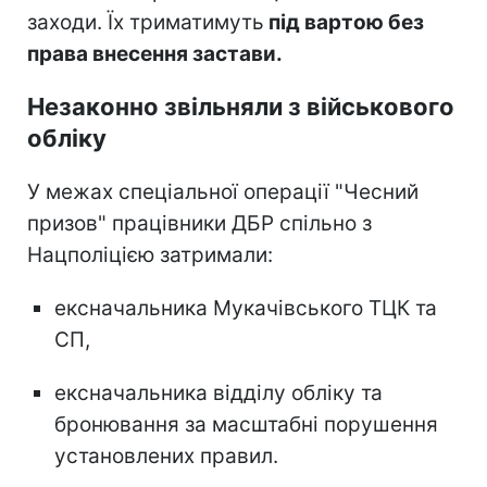
заходи. Їх триматимуть
під вартою без
права внесення застави.
Незаконно звільняли з військового
обліку
У межах спеціальної операції "Чесний
призов" працівники ДБР спільно з
Нацполіцією затримали:
ексначальника Мукачівського ТЦК та
СП,
ексначальника відділу обліку та
бронювання за масштабні порушення
установлених правил.