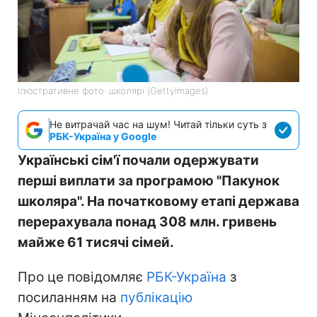
Ілюстративне фото: школярі (GettyImages)
Не витрачай час на шум! Читай тільки суть з
РБК-Україна у Google
Українські сім'ї почали одержувати
перші виплати за програмою "Пакунок
школяра". На початковому етапі держава
перерахувала понад 308 млн. гривень
майже 61 тисячі сімей.
Про це повідомляє
РБК-Україна
з
посиланням на
публікацію