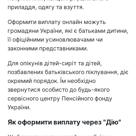
приладдя, одягу та взуття.
Оформити виплату онлайн можуть
громадяни України, які є батьками дитини,
її офіційними усиновлювачами чи
законними представниками.
Для опікунів дітей-сиріт та дітей,
позбавлених батьківського піклування, діє
окремий порядок. Їм необхідно
звернутися особисто до будь-якого
сервісного центру Пенсійного фонду
України.
Як оформити виплату через "Дію"