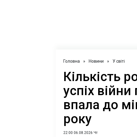
Головна
»
Новини
»
У світі
Кількість ро
успіх війни
впала до мі
року
22:00 06.08.2026 Чт