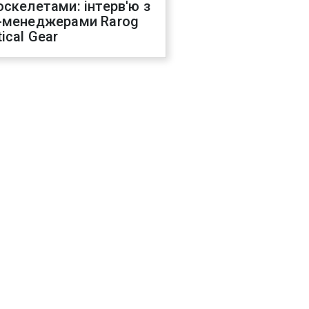
оскелетами: інтерв'ю з
-менеджерами Rarog
ical Gear