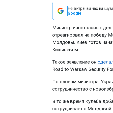
Не витрачай час на шум!
Google
Министр иностранных дел
отреагировал на победу М
Молдовы. Киев готов нача
Кишиневом.
Такое заявление он
сделал
Road to Warsaw Security Fo
По словам министра, Укра
сотрудничество с новоиз
В то же время Кулеба доба
сотрудничает с Молдовой 