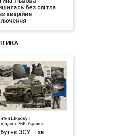
тина Львова
ишилась без світла
ез аварійне
ключення
ІТИКА
янтин Широкун
пондент РБК-Україна
бутнє ЗСУ – за