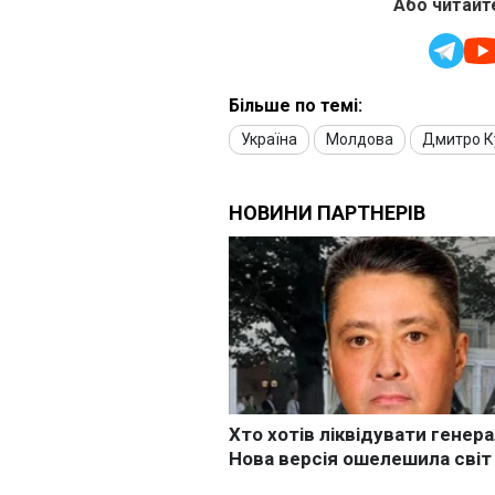
Або читайте
Більше по темі:
Україна
Молдова
Дмитро К