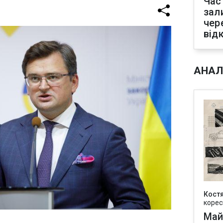
Час
зал
чер
від
АНАЛ
Кост
корес
Май