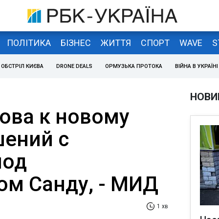
ПОЛІТИКА
БІЗНЕС
ЖИТТЯ
СПОРТ
WAVE
S
ОБСТРІЛ КИЄВА
DRONE DEALS
ОРМУЗЬКА ПРОТОКА
ВІЙНА В УКРАЇНІ
НОВИ
това к новому
шений с
под
ом Санду, - МИД
1 хв