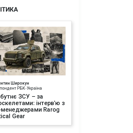
ІТИКА
янтин Широкун
пондент РБК-Україна
бутнє ЗСУ – за
оскелетами: інтерв'ю з
-менеджерами Rarog
ical Gear