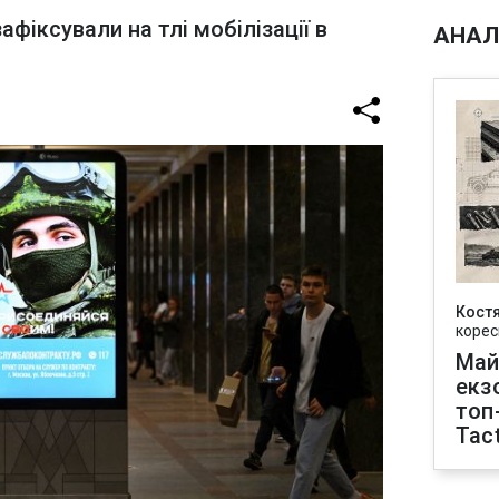
фіксували на тлі мобілізації в
АНАЛ
Кост
корес
Май
екз
топ
Tact