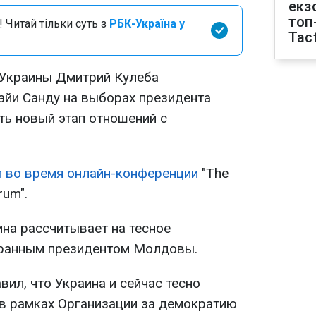
екз
топ
 Читай тільки суть з
РБК-Україна у
Tact
 Украины Дмитрий Кулеба
айи Санду на выборах президента
ть новый этап отношений с
 во время онлайн-конференции
"The
rum".
ина рассчитывает на тесное
бранным президентом Молдовы.
вил, что Украина и сейчас тесно
в рамках Организации за демократию