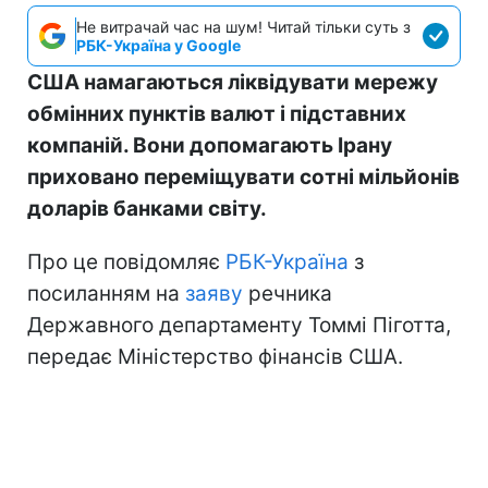
Не витрачай час на шум! Читай тільки суть з
РБК-Україна у Google
США намагаються ліквідувати мережу
обмінних пунктів валют і підставних
компаній. Вони допомагають Ірану
приховано переміщувати сотні мільйонів
доларів банками світу.
Про це повідомляє
РБК-Україна
з
посиланням на
заяву
речника
Державного департаменту Томмі Піготта,
передає Міністерство фінансів США.