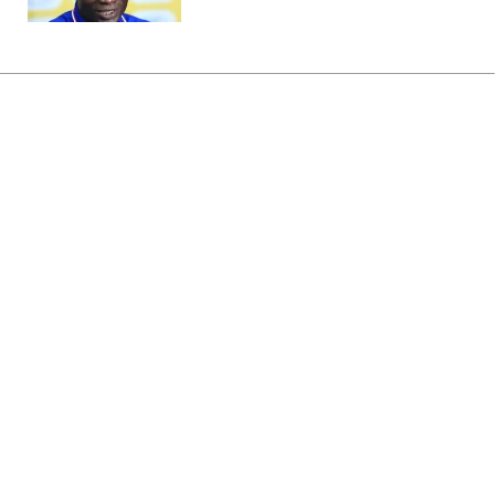
Головна
»
Бізнес
»
Економіка
Фонд держмайна почав шукати
склади для бізнесу: Скільки є
потенційних площ
20:30 07.08.2026 Пт
3 хв
Який можливий формат оренди
державних складських приміщень?
ДМИТРО СИДОРОВ