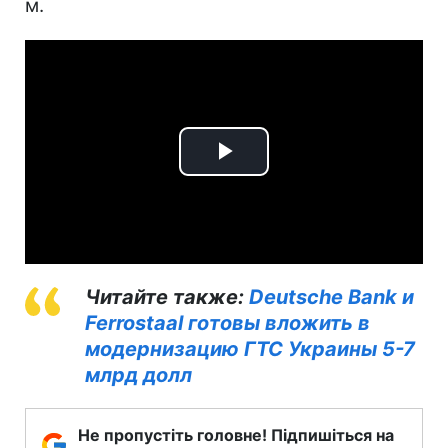
м.
Play
Video
Читайте также:
Deutsche Bank и
Ferrostaal готовы вложить в
модернизацию ГТС Украины 5-7
млрд долл
Не пропустіть головне! Підпишіться на