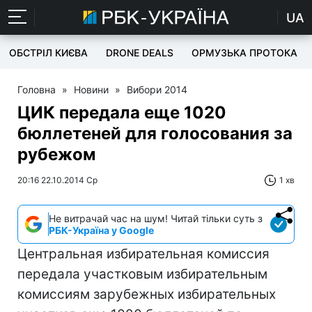
UA
ОБСТРІЛ КИЄВА
DRONE DEALS
ОРМУЗЬКА ПРОТОКА
Головна
»
Новини
»
Вибори 2014
ЦИК передала еще 1020
бюллетеней для голосования за
рубежом
20:16 22.10.2014 Ср
1 хв
Не витрачай час на шум! Читай тільки суть з
РБК-Україна у Google
Центральная избирательная комиссия
передала участковым избирательным
комиссиям зарубежных избирательных