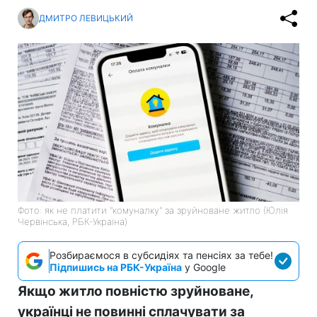
ДМИТРО ЛЕВИЦЬКИЙ
Фото: як не платити "комуналку" за зруйноване житло (Юлія
Червінська, РБК-Україна)
Розбираємося в субсидіях та пенсіях за тебе!
Підпишись на РБК-Україна
у Google
Якщо житло повністю зруйноване,
українці не повинні сплачувати за