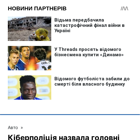
Авто
»
Кіберполіція назвала головні