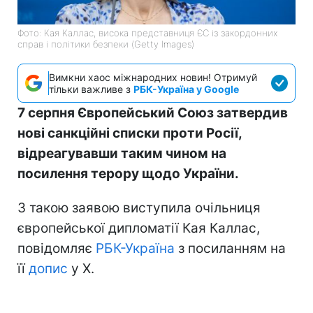
Фото: Кая Каллас, висока представниця ЄС із закордонних
справ і політики безпеки (Getty Images)
Вимкни хаос міжнародних новин! Отримуй
тільки важливе з
РБК-Україна у Google
7 серпня Європейський Союз затвердив
нові санкційні списки проти Росії,
відреагувавши таким чином на
посилення терору щодо України.
З такою заявою виступила очільниця
європейської дипломатії Кая Каллас,
повідомляє
РБК-Україна
з посиланням на
її
допис
у Х.