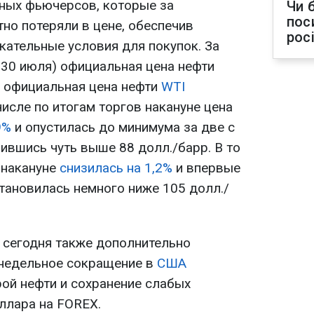
яных фьючерсов, которые за
Чи 
пос
но потеряли в цене, обеспечив
рос
кательные условия для покупок. За
 30 июля) официальная цена нефти
 а официальная цена нефти
WTI
числе по итогам торгов накануне цена
9%
и опустилась до минимума за две с
ившись чуть выше 88 долл./барр. В то
 накануне
снизилась на 1,2%
и впервые
тановилась немного ниже 105 долл./
 сегодня также дополнительно
недельное сокращение в
США
ой нефти и сохранение слабых
ллара на FOREX.