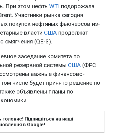
ь. При этом нефть
WTI
подорожала
Brent. Участники рынка сегодня
ых покупок нефтяных фьючерсов из-
онетарные власти
США
продолжат
 смягчения (QE-3).
невное заседание комитета по
ьной резервной системы
США
(ФРС
ассмотрены важные финансово-
 том числе будет принято решение по
 также объявлены планы по
экономики.
ь головне! Підпишіться на наші
новлення в Google!