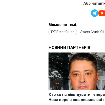
Або читайте
Більше по темі:
IPE Brent Crude
Sweet Crude Oil