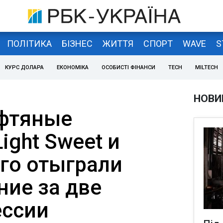
ПОЛІТИКА
БІЗНЕС
ЖИТТЯ
СПОРТ
WAVE
S
КУРС ДОЛАРА
ЕКОНОМІКА
ОСОБИСТІ ФІНАНСИ
TECH
MILTECH
НОВИ
ефтяные
ght Sweet и
ого отыграли
ние за две
ессии