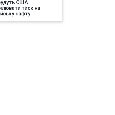
будуть США
илювати тиск на
ійську нафту