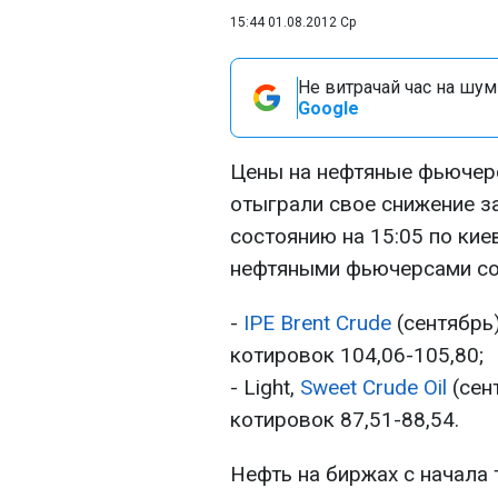
15:44 01.08.2012 Ср
Не витрачай час на шум!
Google
Цены на нефтяные фьючерсы
отыграли свое снижение з
состоянию на 15:05 по ки
нефтяными фьючерсами сос
-
IPE Brent Crude
(сентябрь)
котировок 104,06-105,80;
- Light,
Sweet Crude Oil
(сент
котировок 87,51-88,54.
Нефть на биржах с начала