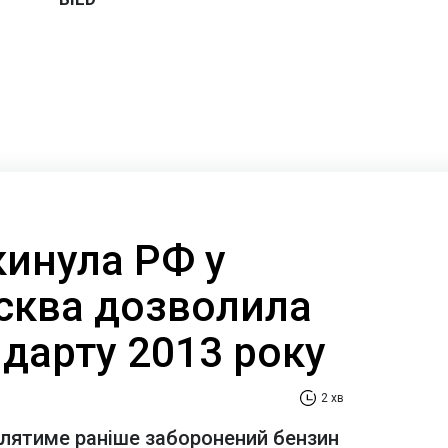
кинула РФ у
сква дозволила
дарту 2013 року
2 хв
блятиме раніше заборонений бензин