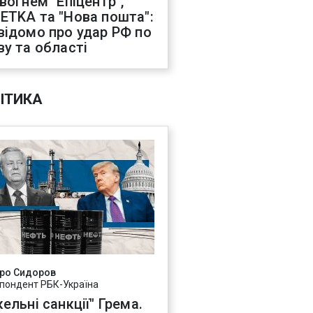
 вогнем "Епіцентр",
ETKA та "Нова пошта":
відомо про удар РФ по
ву та області
ІТИКА
ро Сидоров
пондент РБК-Україна
ельні санкції" Грема.