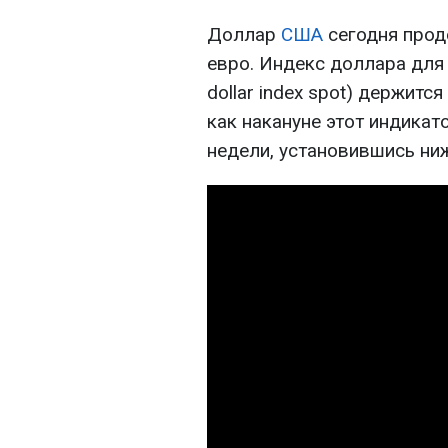
Доллар
США
сегодня прод
евро. Индекс доллара для
dollar index spot) держитс
как накануне этот индикат
недели, установившись ниж