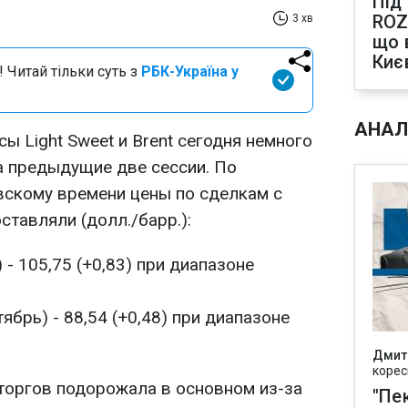
Під
ROZ
3 хв
що 
Киє
 Читай тільки суть з
РБК-Україна у
АНАЛ
 Light Sweet и Brent сегодня немного
а предыдущие две сессии. По
евскому времени цены по сделкам с
тавляли (долл./барр.):
 - 105,75 (+0,83) при диапазоне
ябрь) - 88,54 (+0,48) при диапазоне
Дмит
корес
 торгов подорожала в основном из-за
"Пек