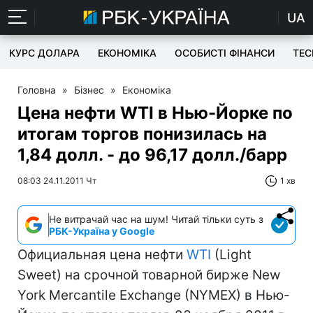
UA
КУРС ДОЛАРА
ЕКОНОМІКА
ОСОБИСТІ ФІНАНСИ
TEC
Головна
»
Бізнес
»
Економіка
Цена нефти WTI в Нью-Йорке по
итогам торгов понизилась на
1,84 долл. - до 96,17 долл./барр
08:03 24.11.2011 Чт
1 хв
Не витрачай час на шум! Читай тільки суть з
РБК-Україна у Google
Официальная цена нефти
WTI
(Light
Sweet) на срочной товарной бирже New
York Mercantile Exchange (NYMEX) в Нью-