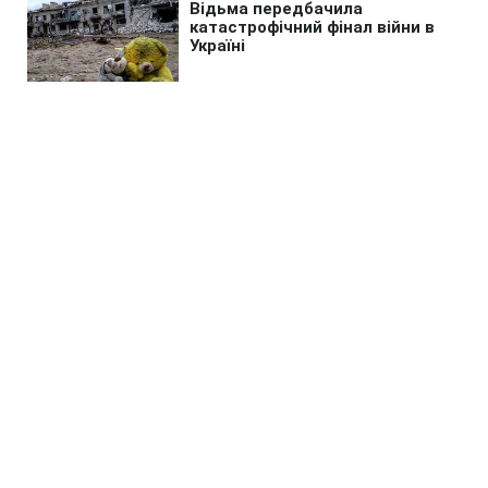
Головна
»
Бізнес
»
Економіка
Євросоюз відреагував на
рішення Сенату США щодо
антиросійських санкцій
06:00 08.08.2026 Сб
2 хв
Глава ЄК назвала Штати історичними
партнерами, які мають об'єднатись
заради тиску на Кремль
ЮЛІЯ МАЛОВІЧКО