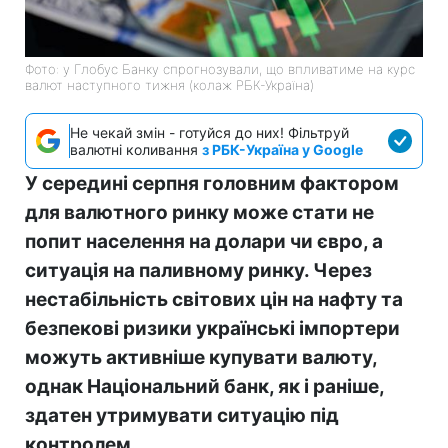
Фото: у Глобус Банку спрогнозували, що впливатиме на курс
валют наступного тижня (колаж РБК-Україна)
Не чекай змін - готуйся до них! Фільтруй
валютні коливання
з РБК-Україна у Google
У середині серпня головним фактором
для валютного ринку може стати не
попит населення на долари чи євро, а
ситуація на паливному ринку. Через
нестабільність світових цін на нафту та
безпекові ризики українські імпортери
можуть активніше купувати валюту,
однак Національний банк, як і раніше,
здатен утримувати ситуацію під
контролем.