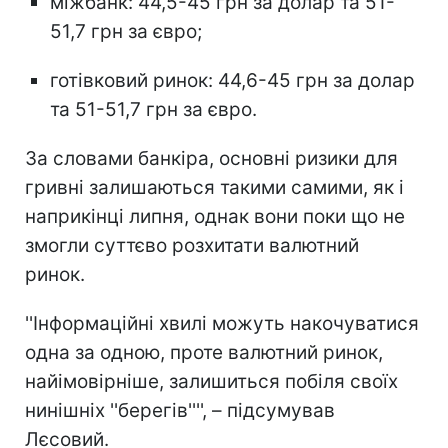
міжбанк: 44,5-45 грн за долар та 51-
51,7 грн за євро;
готівковий ринок: 44,6-45 грн за долар
та 51-51,7 грн за євро.
За словами банкіра, основні ризики для
гривні залишаються такими самими, як і
наприкінці липня, однак вони поки що не
змогли суттєво розхитати валютний
ринок.
''Інформаційні хвилі можуть накочуватися
одна за одною, проте валютний ринок,
найімовірніше, залишиться побіля своїх
нинішніх ''берегів'''', – підсумував
Лєсовий.