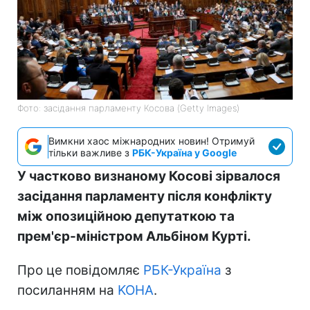
Фото: засідання парламенту Косова (Getty Images)
Вимкни хаос міжнародних новин! Отримуй
тільки важливе з
РБК-Україна у Google
У частково визнаному Косові зірвалося
засідання парламенту після конфлікту
між опозиційною депутаткою та
прем'єр-міністром Альбіном Курті.
Про це повідомляє
РБК-Україна
з
посиланням на
KOHA
.