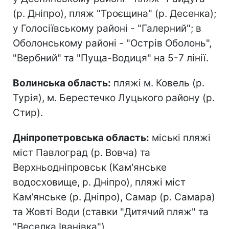
(р. Дніпро), пляж "Троєщина" (р. Десенка);
у Голосіївському районі - "Галерний"; в
Оболонському районі - "Острів Оболонь",
"Вербний" та "Пуща-Водиця" на 5-7 лінії.
Волинська область:
пляжі м. Ковель (р.
Турія), м. Берестечко Луцького району (р.
Стир).
Дніпропетровська область:
міські пляжі
міст Павлоград (р. Вовча) та
Верхньодніпровськ (Кам'янське
водосховище, р. Дніпро), пляжі міст
Кам’янське (р. Дніпро), Самар (р. Самара)
та Жовті Води (ставки "Дитячий пляж" та
"Веселка Іванівка").