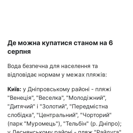
Де можна купатися станом на 6
серпня
Вода безпечна для населення та
відповідає нормам у межах пляжів:
Київ:
у Дніпровському районі - пляжі
"Венеція", "Веселка", "Молодіжний",
"Дитячий" і "Золотий", "Передмістна
слобідка", "Центральний", "Чорторий"
(парк "Муромець"), "Тельбін" (р. Дніпро);
у Деснянському районі - пляж "Райдуга"