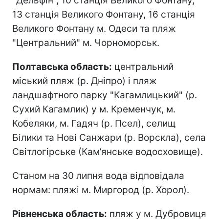
"Дельфін", 10 станція Великого Фонтану,
13 станція Великого Фонтану, 16 станція
Великого Фонтану м. Одеси та пляж
"Центральний" м. Чорноморськ.
Полтавська область:
центральний
міський пляж (р. Дніпро) і пляж
ландшафтного парку "Кагамлицький" (р.
Сухий Кагамлик) у м. Кременчук, м.
Кобеляки, м. Гадяч (р. Псел), селищ
Білики та Нові Санжари (р. Ворскла), села
Світлогірське (Кам’янське водосховище).
Станом на 30 липня вода відповідала
нормам: пляжі м. Миргород (р. Хорол).
Рівненська область:
пляж у м. Дубровиця