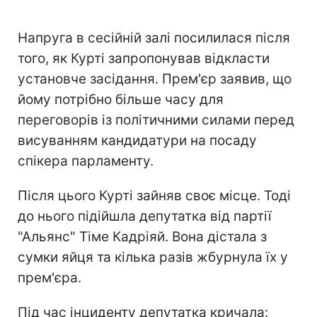
Напруга в сесійній залі посилилася після
того, як Курті запропонував відкласти
установче засідання. Прем'єр заявив, що
йому потрібно більше часу для
переговорів із політичними силами перед
висуванням кандидатури на посаду
спікера парламенту.
Після цього Курті зайняв своє місце. Тоді
до нього підійшла депутатка від партії
"Альянс" Тіме Кадріяй. Вона дістала з
сумки яйця та кілька разів жбурнула їх у
прем'єра.
Під час інциденту депутатка кричала: