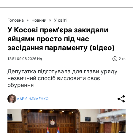
Головна
»
Новини
»
У світі
У Косові прем'єра закидали
яйцями просто під час
засідання парламенту (відео)
12:51 09.08.2026 Нд
2 хв
Депутатка підготувала для глави уряду
незвичний спосіб висловити своє
обурення
МАРІЯ НАУМЕНКО