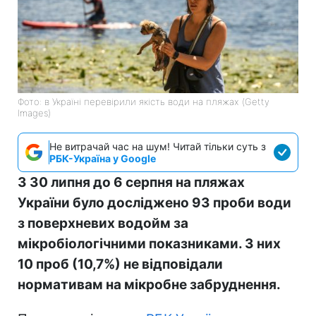
Фото: в Україні перевірили якість води на пляжах (Getty
Images)
Не витрачай час на шум! Читай тільки суть з
РБК-Україна у Google
З 30 липня до 6 серпня на пляжах
України було досліджено 93 проби води
з поверхневих водойм за
мікробіологічними показниками. З них
10 проб (10,7%) не відповідали
нормативам на мікробне забруднення.