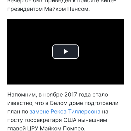
вечер он был приведен к присяге вице-
президентом Майком Пенсом.
Play
Video
Напомним, в ноябре 2017 года стало
известно, что в Белом доме подготовили
план по
замене Рекса Тиллерсона
на
посту госсекретаря США нынешним
главой ЦРУ Майком Помпео.