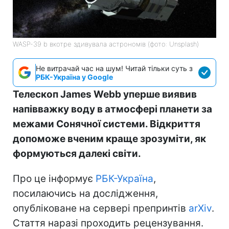
WASP-39 b вкотре здивувала астрономів (фото: Unsplash)
Не витрачай час на шум! Читай тільки суть з
РБК-Україна у Google
Телескоп James Webb уперше виявив
напівважку воду в атмосфері планети за
межами Сонячної системи. Відкриття
допоможе вченим краще зрозуміти, як
формуються далекі світи.
Про це інформує
РБК-Україна
,
посилаючись на дослідження,
опубліковане на сервері препринтів
arXiv
.
Стаття наразі проходить рецензування.