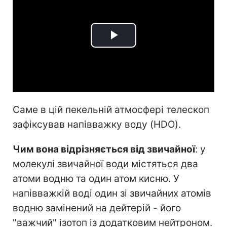
Play
Video
Саме в цій пекельній атмосфері телескоп
зафіксував напівважку воду (HDO).
Чим вона відрізняється від звичайної
: у
молекулі звичайної води містяться два
атоми водню та один атом кисню. У
напівважкій воді один зі звичайних атомів
водню замінений на дейтерій - його
"важчий" ізотоп із додатковим нейтроном.