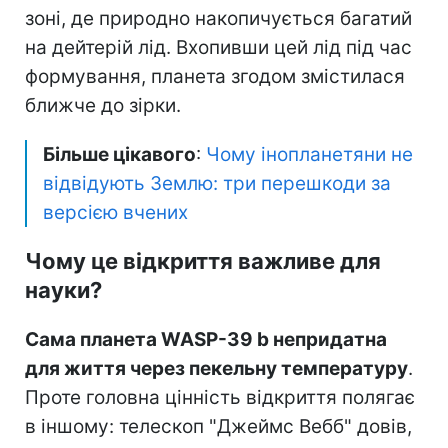
зоні, де природно накопичується багатий
на дейтерій лід. Вхопивши цей лід під час
формування, планета згодом змістилася
ближче до зірки.
Більше цікавого
:
Чому інопланетяни не
відвідують Землю: три перешкоди за
версією вчених
Чому це відкриття важливе для
науки?
Сама планета WASP-39 b непридатна
для життя через пекельну температуру
.
Проте головна цінність відкриття полягає
в іншому: телескоп "Джеймс Вебб" довів,