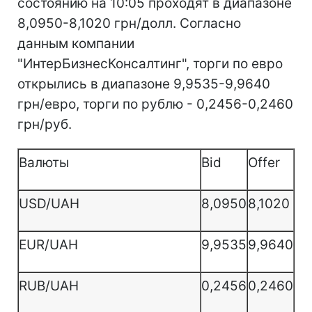
состоянию на 10:05 проходят в диапазоне
8,0950-8,1020 грн/долл. Согласно
данным компании
"ИнтерБизнесКонсалтинг", торги по евро
открылись в диапазоне 9,9535-9,9640
грн/евро, торги по рублю - 0,2456-0,2460
грн/руб.
Валюты
Bid
Offer
USD/UAH
8,0950
8,1020
EUR/UAH
9,9535
9,9640
RUB/UAH
0,2456
0,2460