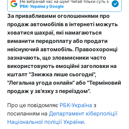
Не витрачай час на шум! Читай тільки суть з
РБК-Україна у Google
За привабливими оголошеннями про
продаж автомобілів в інтернеті можуть
ховатися шахраї, які намагаються
виманити передоплату або продати
неіснуючий автомобіль. Правоохоронці
зазначають, що зловмисники часто
використовують емоційні заголовки на
кшталт "Знижка лише сьогодні",
"Легальна угода онлайн" або "Терміновий
продаж у зв’язку з переїздом".
Про це повідомляє
РБК-Україна
з
посиланням на
Департамент кіберполіції
Національної поліції України
.