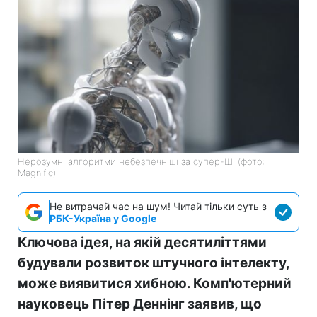
Нерозумні алгоритми небезпечніші за супер-ШІ (фото:
Magnific)
Не витрачай час на шум! Читай тільки суть з
РБК-Україна у Google
Ключова ідея, на якій десятиліттями
будували розвиток штучного інтелекту,
може виявитися хибною. Комп'ютерний
науковець Пітер Деннінг заявив, що