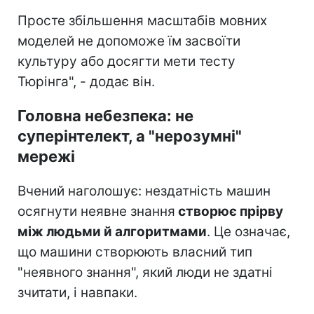
Просте збільшення масштабів мовних
моделей не допоможе їм засвоїти
культуру або досягти мети тесту
Тюрінга", - додає він.
Головна небезпека: не
суперінтелект, а "нерозумні"
мережі
Вчений наголошує: нездатність машин
осягнути неявне знання
створює прірву
між людьми й алгоритмами
. Це означає,
що машини створюють власний тип
"неявного знання", який люди не здатні
зчитати, і навпаки.