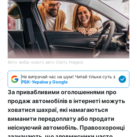
Фото: вибір нового авто (Getty Images)
Не витрачай час на шум! Читай тільки суть з
РБК-Україна у Google
За привабливими оголошеннями про
продаж автомобілів в інтернеті можуть
ховатися шахраї, які намагаються
виманити передоплату або продати
неіснуючий автомобіль. Правоохоронці
зазначають, що зловмисники часто