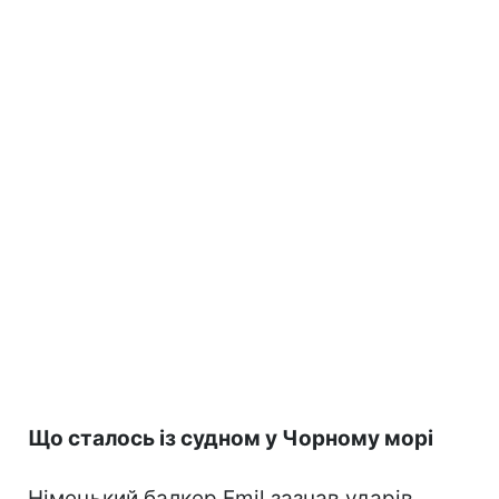
Що сталось із судном у Чорному морі
Німецький балкер Emil зазнав ударів