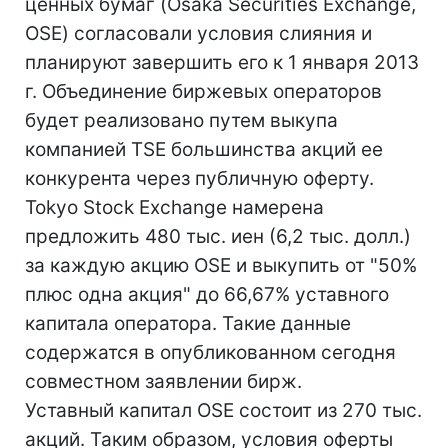
ценных бумаг (Osaka Securities Exchange,
OSE) согласовали условия слияния и
планируют завершить его к 1 января 2013
г. Объединение биржевых операторов
будет реализовано путем выкупа
компанией TSE большинства акций ее
конкурента через публичную оферту.
Tokyo Stock Exchange намерена
предложить 480 тыс. иен (6,2 тыс. долл.)
за каждую акцию OSE и выкупить от "50%
плюс одна акция" до 66,67% уставного
капитала оператора. Такие данные
содержатся в опубликованном сегодня
совместном заявлении бирж.
Уставный капитал OSE состоит из 270 тыс.
акций. Таким образом, условия оферты