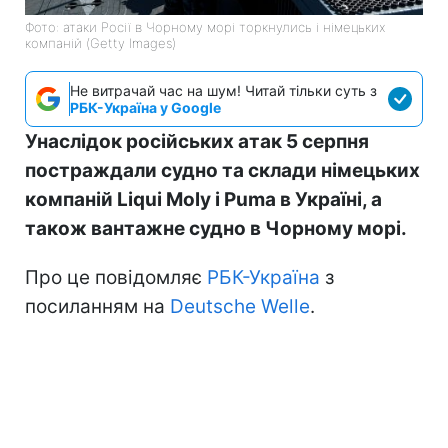
Фото: атаки Росії в Чорному морі торкнулись і німецьких
компаній (Getty Images)
Не витрачай час на шум! Читай тільки суть з
РБК-Україна у Google
Унаслідок російських атак 5 серпня
постраждали судно та склади німецьких
компаній Liqui Moly і Puma в Україні, а
також вантажне судно в Чорному морі.
Про це повідомляє
РБК-Україна
з
посиланням на
Deutsche Welle
.