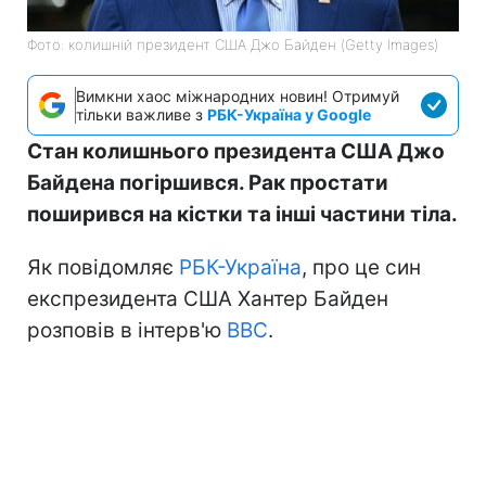
Фото: колишній президент США Джо Байден (Getty Images)
Вимкни хаос міжнародних новин! Отримуй
тільки важливе з
РБК-Україна у Google
Стан колишнього президента США Джо
Байдена погіршився. Рак простати
поширився на кістки та інші частини тіла.
Як повідомляє
РБК-Україна
, про це син
експрезидента США Хантер Байден
розповів в інтерв'ю
BBC
.