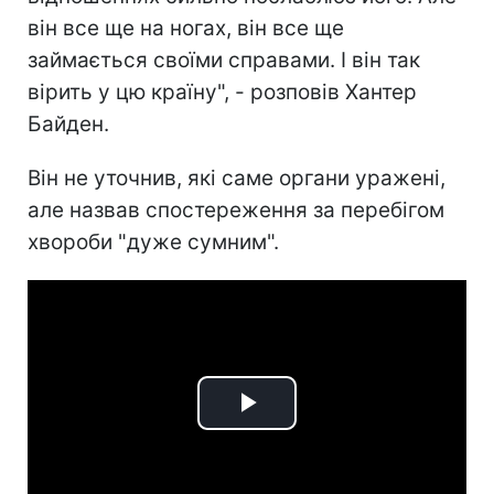
він все ще на ногах, він все ще
займається своїми справами. І він так
вірить у цю країну", - розповів Хантер
Байден.
Він не уточнив, які саме органи уражені,
але назвав спостереження за перебігом
хвороби "дуже сумним".
Play
Video