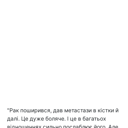
"Рак поширився, дав метастази в кістки й
далі. Це дуже боляче. І це в багатьох
відношеннях сильно послаблює його. Але