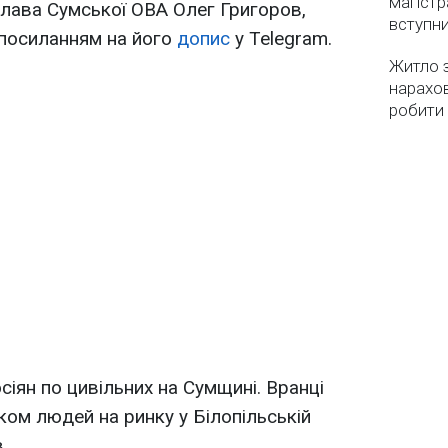
магістр
лава Сумської ОВА Олег Григоров,
вступн
посиланням на його
допис
у Telegram.
Житло з
нарахо
робити
сіян по цивільних на Сумщині. Вранці
ком людей на ринку у Білопільській
.