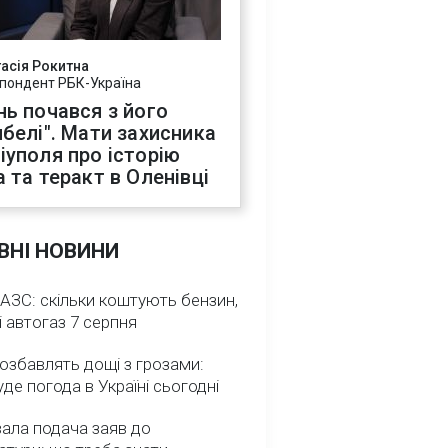
асія Рокитна
пондент РБК-Україна
нь почався з його
ибелі". Мати захисника
іуполя про історію
а та теракт в Оленівці
ВНІ НОВИНИ
 АЗС: скільки коштують бензин,
і автогаз 7 серпня
озбавлять дощі з грозами:
де погода в Україні сьогодні
ала подача заяв до