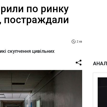
арили по ринку
, постраждали
2 хв
икі скупчення цивільних
АНАЛ