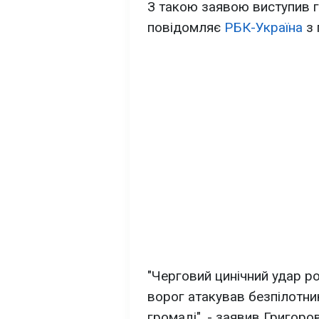
З такою заявою виступив г
повідомляє
РБК-Україна
з 
"Черговий цинічний удар ро
ворог атакував безпілотни
громаді", - заявив Григоров