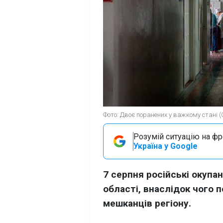
Фото: Двоє поранених у важкому стані (
Розумій ситуацію на фро
Україна у Google
7 серпня російські окупа
області, внаслідок чого
мешканців регіону.