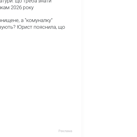
атури: що треба знати
икам 2026 року
нищене, а "комуналку"
вують? Юрист пояснила, що