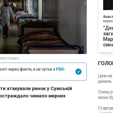
Анаст
корес
"Де
заг
Мар
син
Getty Images)
ГОЛО
нті через факти, а не чутки з
РБК-
Ціни на
дизель 
нти атакували ринок у Сумській
Спеку р
 постраждало чимало мирних
якою бу
Стартув