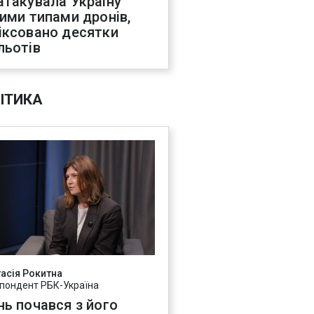
атакувала Україну
ними типами дронів,
іксовано десятки
льотів
ІТИКА
асія Рокитна
пондент РБК-Україна
нь почався з його