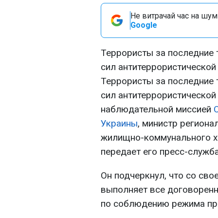
Не витрачай час на шум!
Google
Террористы за последние 
сил антитеррористической
Террористы за последние 
сил антитеррористической 
наблюдательной миссией
Украины
, министр региона
жилищно-коммунального 
передает его пресс-служба
Он подчеркнул, что со св
выполняет все договоренн
по соблюдению режима пр