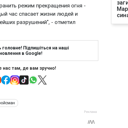
заг
хранить режим прекращения огня -
Мар
ый час спасает жизни людей и
син
ейших разрушений", - отметил
ь головне! Підпишіться на наші
новлення в Google!
 нас там, де вам зручно!
ройсман