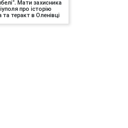
ибелі". Мати захисника
іуполя про історію
а та теракт в Оленівці