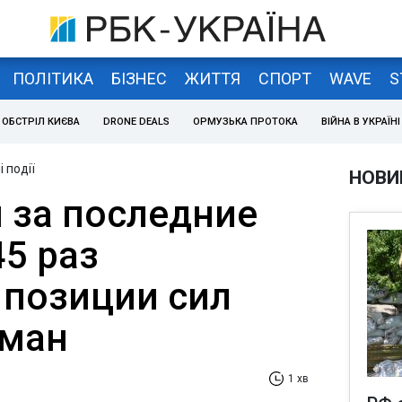
ПОЛІТИКА
БІЗНЕС
ЖИТТЯ
СПОРТ
WAVE
S
ОБСТРІЛ КИЄВА
DRONE DEALS
ОРМУЗЬКА ПРОТОКА
ВІЙНА В УКРАЇНІ
 події
НОВИ
 за последние
45 раз
 позиции сил
сман
1 хв