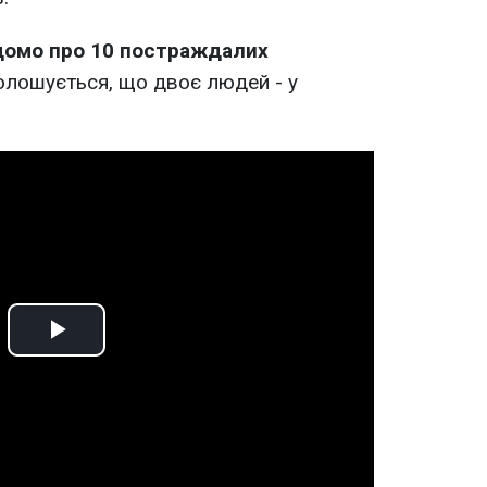
домо про 10 постраждалих
голошується, що двоє людей - у
Play
Video