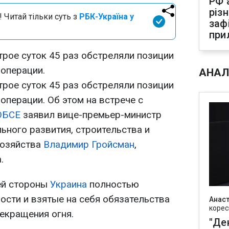
РФ 
різ
 Читай тільки суть з
РБК-Україна у
заф
при
трое суток 45 раз обстреляли позиции
 операции.
АНАЛ
трое суток 45 раз обстреляли позиции
операции. Об этом на встрече с
ОБСЕ
заявил вице-премьер-министр
льного развития, строительства и
хозяйства
Владимир Гройсман
,
.
оей стороны
Украина
полностью
ости и взятые на себя обязательства
Анаст
корес
екращения огня.
"Де