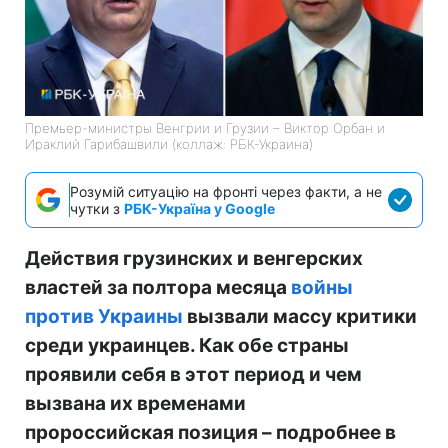
Премьер-министры Венгрии и Грузии – Виктор Орбан и
Ираклий Гарибашвили (коллаж: РБК-Украина)
Розумій ситуацію на фронті через факти, а не
чутки з
РБК-Україна у Google
Действия грузинских и венгерских
властей за полтора месяца
войны
против Украины
вызвали массу критики
среди украинцев. Как обе страны
проявили себя в этот период и чем
вызвана их временами
пророссийская позиция – подробнее в