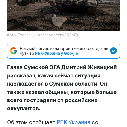
Фото: Тростянец (facebook.com/93OMBr)
Розумій ситуацію на фронті через факти, а не
чутки з
РБК-Україна у Google
Глава Сумской ОГА Дмитрий Живицкий
рассказал, какая сейчас ситуация
наблюдается в Сумской области. Он
также назвал общины, которые больше
всего пострадали от российских
оккупантов.
Об этом сообщает
РБК-Украина
со